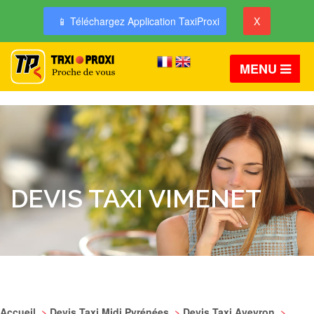
📱 Téléchargez Application TaxiProxi
X
MENU
DEVIS TAXI VIMENET
Accueil
>
Devis Taxi Midi Pyrénées
>
Devis Taxi Aveyron
>