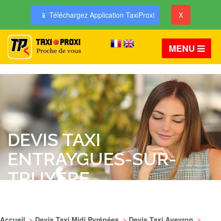
📱 Téléchargez Application TaxiProxi
X
MENU
DEVIS TAXI
ENTRAYGUES-SUR-
TRUYÈRE
Accueil
>
Devis Taxi Midi Pyrénées
>
Devis Taxi Aveyron
>