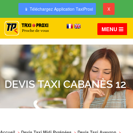
📱 Téléchargez Application TaxiProxi
X
MENU
DEVIS TAXI CABANÈS 12
Accueil
>
Devis Taxi Midi Pyrénées
>
Devis Taxi Aveyron
>