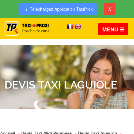
📱 Téléchargez Application TaxiProxi
X
MENU
DEVIS TAXI LAGUIOLE
Accueil
>
Devis Taxi Midi Pyrénées
>
Devis Taxi Aveyron
>