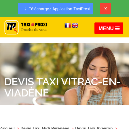
📱 Téléchargez Application TaxiProxi
X
MENU
DEVIS TAXI VITRAC-EN-
VIADÈNE
Accueil
>
Devis Taxi Midi Pyrénées
>
Devis Taxi Aveyron
>