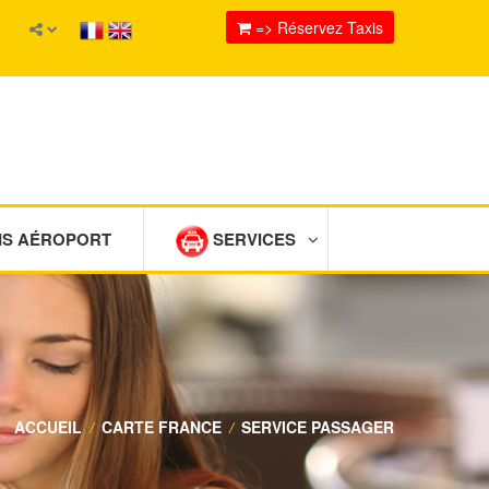
=> Réservez Taxis
IS AÉROPORT
SERVICES
ACCUEIL
/
CARTE FRANCE
/
SERVICE PASSAGER