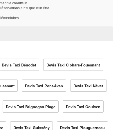
ment le chauffeur
servations ainsi que leur état.
plémentaires.
Devis Taxi Bénodet
Devis Taxi Clohars-Fouesnant
ouesnant
Devis Taxi Pont-Aven
Devis Taxi Névez
Devis Taxi Brignogan-Plage
Devis Taxi Goulven
ez
Devis Taxi Guissény
Devis Taxi Plouguerneau