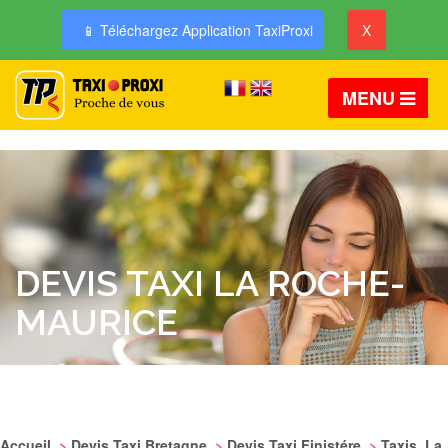
📱 Téléchargez Application TaxiProxi
X
MENU
DEVIS TAXI LA ROCHE-
MAURICE
Accueil
>
Devis Taxi Bretagne
>
Devis Taxi Finistére
>
Taxis La