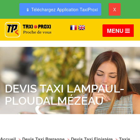
📱 Téléchargez Application TaxiProxi
X
MENU
DEVIS TAXI LAMPAUL-
PLOUDALMÉZEAU
Accueil
>
Devis Taxi Bretagne
>
Devis Taxi Finistére
>
Taxis