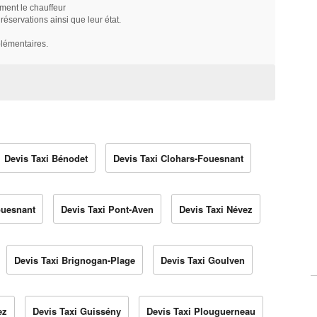
ment le chauffeur
servations ainsi que leur état.
plémentaires.
Devis Taxi Bénodet
Devis Taxi Clohars-Fouesnant
ouesnant
Devis Taxi Pont-Aven
Devis Taxi Névez
Devis Taxi Brignogan-Plage
Devis Taxi Goulven
ez
Devis Taxi Guissény
Devis Taxi Plouguerneau