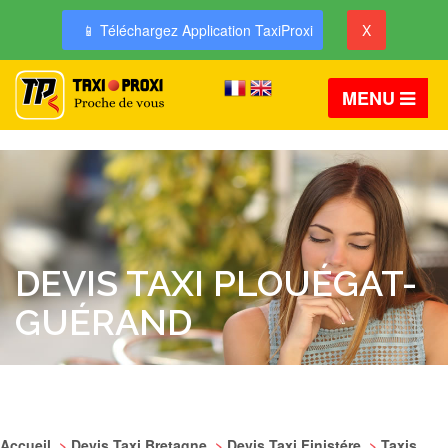
📱 Téléchargez Application TaxiProxi
X
MENU
DEVIS TAXI PLOUÉGAT-
GUÉRAND
Accueil
>
Devis Taxi Bretagne
>
Devis Taxi Finistére
>
Taxis