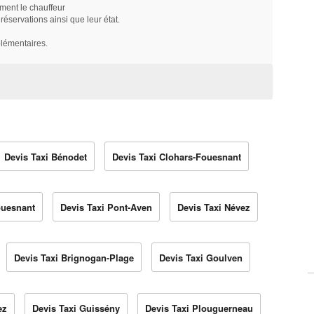
ment le chauffeur
servations ainsi que leur état.
plémentaires.
Devis Taxi Bénodet
Devis Taxi Clohars-Fouesnant
ouesnant
Devis Taxi Pont-Aven
Devis Taxi Névez
Devis Taxi Brignogan-Plage
Devis Taxi Goulven
ez
Devis Taxi Guissény
Devis Taxi Plouguerneau