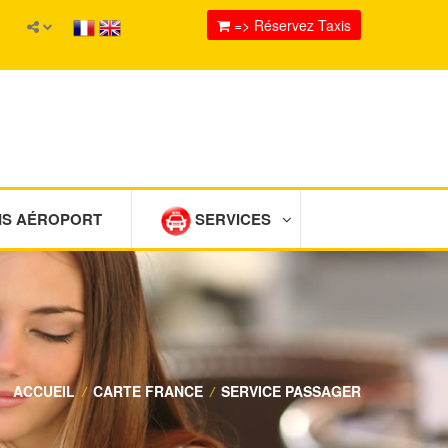
=> Réservez Taxis
IS AÉROPORT
SERVICES
ACCUEIL
/
CARTE FRANCE
/
SERVICE PASSAGER