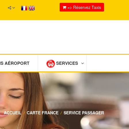
=> Réservez Taxis
IS AÉROPORT
SERVICES
ACCUEIL
/
CARTE FRANCE
/
SERVICE PASSAGER