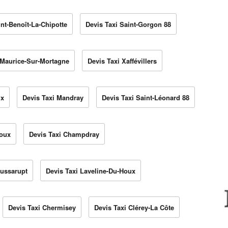
int-Benoît-La-Chipotte
Devis Taxi Saint-Gorgon 88
-Maurice-Sur-Mortagne
Devis Taxi Xaffévillers
ux
Devis Taxi Mandray
Devis Taxi Saint-Léonard 88
roux
Devis Taxi Champdray
Jussarupt
Devis Taxi Laveline-Du-Houx
Devis Taxi Chermisey
Devis Taxi Clérey-La Côte