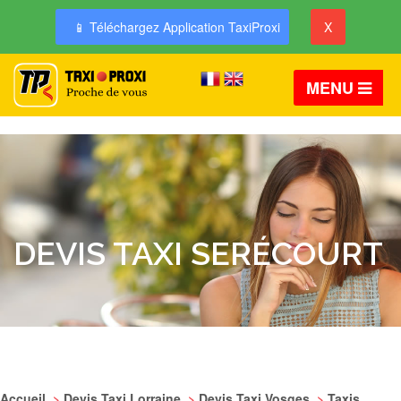
📱 Téléchargez Application TaxiProxi
X
MENU
DEVIS TAXI SERÉCOURT
Accueil
>
Devis Taxi Lorraine
>
Devis Taxi Vosges
>
Taxis