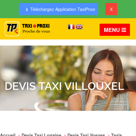
📱 Téléchargez Application TaxiProxi
X
MENU
DEVIS TAXI VILLOUXEL
Accueil
>
Devis Taxi Lorraine
>
Devis Taxi Vosges
>
Taxis