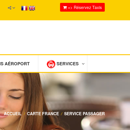
=> Réservez Taxis
IS AÉROPORT
SERVICES
ACCUEIL
/
CARTE FRANCE
/
SERVICE PASSAGER