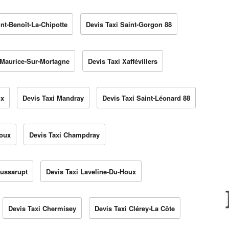
int-Benoît-La-Chipotte
Devis Taxi Saint-Gorgon 88
-Maurice-Sur-Mortagne
Devis Taxi Xaffévillers
ux
Devis Taxi Mandray
Devis Taxi Saint-Léonard 88
roux
Devis Taxi Champdray
Jussarupt
Devis Taxi Laveline-Du-Houx
Devis Taxi Chermisey
Devis Taxi Clérey-La Côte