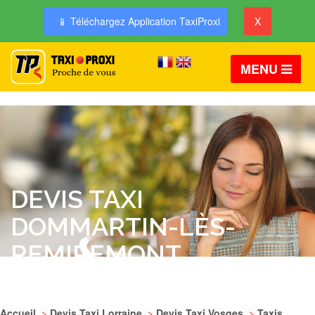
📱 Téléchargez Application TaxiProxi
X
MENU
DEVIS TAXI
DOMMARTIN-LÈS-
REMIREMONT
Accueil
>
Devis Taxi Lorraine
>
Devis Taxi Vosges
>
Taxis