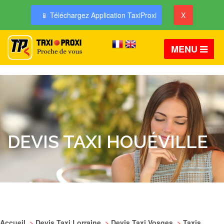
📱 Téléchargez Application TaxiProxi
X
MENU
DEVIS TAXI HOUÉVILLE
Accueil
>
Devis Taxi Lorraine
>
Devis Taxi Vosges
>
Taxis