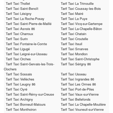
Tarif Taxi Thollet
Tarif Taxi La Trimouille
Tarif Taxi Saint-Benoît
Tarif Taxi Coussay-les-Bois
Tarif Taxi Lésigny
Tarif Taxi Mairé
Tarif Taxi La Roche-Posay
Tarif Taxi La Puye
Tarif Taxi Saint-Pierre-de-Maillé
Tarif Taxi Vicq-sur-Gartempe
Tarif Taxi Asnois 86
Tarif Taxi La-Chapelle-Bâton
Tarif Taxi Charroux
Tarif Taxi Chatain
Tarif Taxi Surin
Tarif Taxi Croutelle
Tarif Taxi Fontaine-le-Comte
Tarif Taxi Iteuil
Tarif Taxi Ligugé
Tarif Taxi Smarves
Tarif Taxi Leigné-sur-Usseau
Tarif Taxi Mondion
Tarif Taxi Orches
Tarif Taxi Saint-Christophe
Tarif Taxi Saint-Gervais-les-Trois-
Tarif Taxi Sérigny 86
Clochers
Tarif Taxi Sossais
Tarif Taxi Usseau
Tarif Taxi Vellèches
Tarif Taxi Ingrandes 86
Tarif Taxi Leugny 86
Tarif Taxi Les Ormes 86
Tarif Taxi Oyré
Tarif Taxi Port-de-Piles
Tarif Taxi Saint-Rémy-sur-Creuse
Tarif Taxi Vaux-sur-Vienne
Tarif Taxi Archigny
Tarif Taxi Bellefonds
Tarif Taxi Bonneuil-Matours
Tarif Taxi La Chapelle-Moulière
Tarif Taxi Monthoiron
Tarif Taxi Vouneuil-sur-Vienne