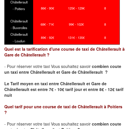
Châtellerault
86€ - 90€
125€ - 129€
8
- Poitiers
Châtellerault
68€ - 71€
99€ - 102€
8
- Buxerolles
Châtellerault
89€ - 92€
131€ - 135€
8
- Loudun
Quel est la tarification d'une course de taxi de Châtellerault à
Gare de Châtellerault ?
- Pour réserver votre taxi Vous souhaitez savoir
combien coute
un taxi
entre Châtellerault et Gare de Châtellerault ?
Le Tarif moyen en taxi entre Châtellerault et Gare de
Châtellerault est entre 7€ - 10€ tarif jour et entre 8€ - 12€ tarif
nuit
Quel tarif pour une course de taxi de
Châtellerault à Poitiers
?
- Pour réserver votre taxi Vous souhaitez savoir
combien coute