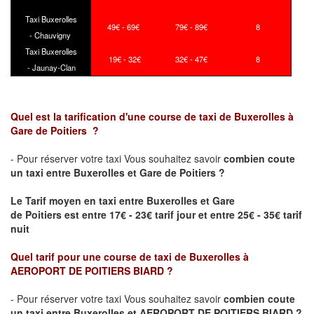
Taxi Buxerolles
49€ - 69€
79€ - 89€
8
- Chauvigny
Taxi Buxerolles
19€ - 32€
32€ - 47€
8
- Jaunay-Clan
Quel est la tarification d'une course de taxi de
Buxerolles
à
Gare de
Poitiers
?
- Pour réserver votre taxi Vous souhaitez savoir
combien coute
un taxi
entre
Buxerolles
et Gare de
Poitiers
?
Le Tarif moyen en taxi entre
Buxerolles
et Gare
de
Poitiers
est entre 17€ - 23€ tarif jour et entre 25€ - 35€ tarif
nuit
Quel tarif pour une course de taxi de
Buxerolles
à
AEROPORT DE POITIERS BIARD
?
- Pour réserver votre taxi Vous souhaitez savoir
combien coute
un taxi entre
Buxerolles
et
AEROPORT DE POITIERS BIARD
?