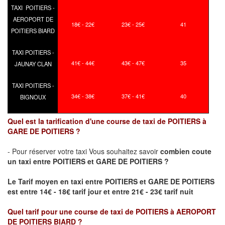
TAXI POITIERS -
AEROPORT DE
18€ - 22€
23€ - 25€
41
POITIERS BIARD
TAXI POITIERS -
41€ - 44€
43€ - 47€
35
JAUNAY CLAN
TAXI POITIERS -
34€ - 38€
37€ - 41€
40
BIGNOUX
Quel est la tarification d'une course de taxi de POITIERS à
GARE DE POITIERS ?
- Pour réserver votre taxi Vous souhaitez savoir
combien coute
un taxi
entre POITIERS et GARE DE POITIERS ?
Le Tarif moyen en taxi entre POITIERS et GARE DE POITIERS
est entre 14€ - 18€ tarif jour et entre 21€ - 23€ tarif nuit
Quel tarif pour une course de taxi de
POITIERS à AEROPORT
DE POITIERS BIARD
?