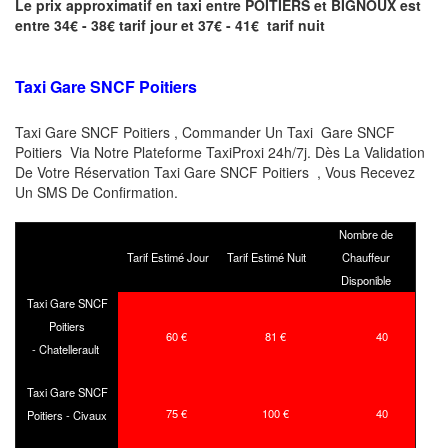
Le prix approximatif en taxi entre POITIERS et BIGNOUX est
entre 34€ - 38€ tarif jour et 37€ - 41€ tarif nuit
Taxi Gare SNCF Poitiers
Taxi Gare SNCF Poitiers , Commander Un Taxi Gare SNCF
Poitiers Via Notre Plateforme TaxiProxi 24h/7j. Dès La Validation
De Votre Réservation Taxi Gare SNCF Poitiers , Vous Recevez
Un SMS De Confirmation.
Nombre de
Tarif Estimé Jour
Tarif Estimé Nuit
Chauffeur
Disponible
Taxi Gare SNCF
Poitiers
60 €
81 €
40
- Chatellerault
Taxi Gare SNCF
75 €
100 €
40
Poitiers - Civaux