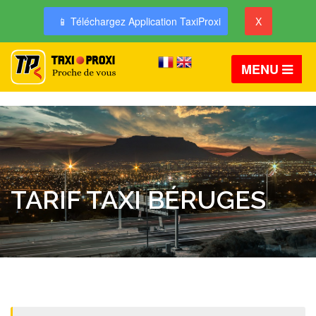
📱 Téléchargez Application TaxiProxi
X
MENU
TARIF TAXI BÉRUGES