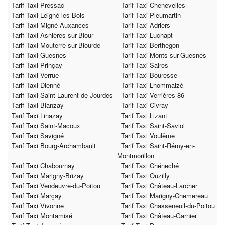
Tarif Taxi Pressac
Tarif Taxi Chenevelles
Tarif Taxi Leigné-les-Bois
Tarif Taxi Pleumartin
Tarif Taxi Migné-Auxances
Tarif Taxi Adriers
Tarif Taxi Asnières-sur-Blour
Tarif Taxi Luchapt
Tarif Taxi Mouterre-sur-Blourde
Tarif Taxi Berthegon
Tarif Taxi Guesnes
Tarif Taxi Monts-sur-Guesnes
Tarif Taxi Prinçay
Tarif Taxi Saires
Tarif Taxi Verrue
Tarif Taxi Bouresse
Tarif Taxi Dienné
Tarif Taxi Lhommaizé
Tarif Taxi Saint-Laurent-de-Jourdes
Tarif Taxi Verrières 86
Tarif Taxi Blanzay
Tarif Taxi Civray
Tarif Taxi Linazay
Tarif Taxi Lizant
Tarif Taxi Saint-Macoux
Tarif Taxi Saint-Saviol
Tarif Taxi Savigné
Tarif Taxi Voulême
Tarif Taxi Bourg-Archambault
Tarif Taxi Saint-Rémy-en-
Montmorillon
Tarif Taxi Chabournay
Tarif Taxi Chéneché
Tarif Taxi Marigny-Brizay
Tarif Taxi Ouzilly
Tarif Taxi Vendeuvre-du-Poitou
Tarif Taxi Château-Larcher
Tarif Taxi Marçay
Tarif Taxi Marigny-Chemereau
Tarif Taxi Vivonne
Tarif Taxi Chasseneuil-du-Poitou
Tarif Taxi Montamisé
Tarif Taxi Château-Garnier