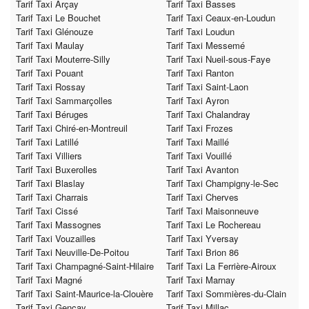
Tarif Taxi Arçay
Tarif Taxi Basses
Tarif Taxi Le Bouchet
Tarif Taxi Ceaux-en-Loudun
Tarif Taxi Glénouze
Tarif Taxi Loudun
Tarif Taxi Maulay
Tarif Taxi Messemé
Tarif Taxi Mouterre-Silly
Tarif Taxi Nueil-sous-Faye
Tarif Taxi Pouant
Tarif Taxi Ranton
Tarif Taxi Rossay
Tarif Taxi Saint-Laon
Tarif Taxi Sammarçolles
Tarif Taxi Ayron
Tarif Taxi Béruges
Tarif Taxi Chalandray
Tarif Taxi Chiré-en-Montreuil
Tarif Taxi Frozes
Tarif Taxi Latillé
Tarif Taxi Maillé
Tarif Taxi Villiers
Tarif Taxi Vouillé
Tarif Taxi Buxerolles
Tarif Taxi Avanton
Tarif Taxi Blaslay
Tarif Taxi Champigny-le-Sec
Tarif Taxi Charrais
Tarif Taxi Cherves
Tarif Taxi Cissé
Tarif Taxi Maisonneuve
Tarif Taxi Massognes
Tarif Taxi Le Rochereau
Tarif Taxi Vouzailles
Tarif Taxi Yversay
Tarif Taxi Neuville-De-Poitou
Tarif Taxi Brion 86
Tarif Taxi Champagné-Saint-Hilaire
Tarif Taxi La Ferrière-Airoux
Tarif Taxi Magné
Tarif Taxi Marnay
Tarif Taxi Saint-Maurice-la-Clouère
Tarif Taxi Sommières-du-Clain
Tarif Taxi Gençay
Tarif Taxi Millac