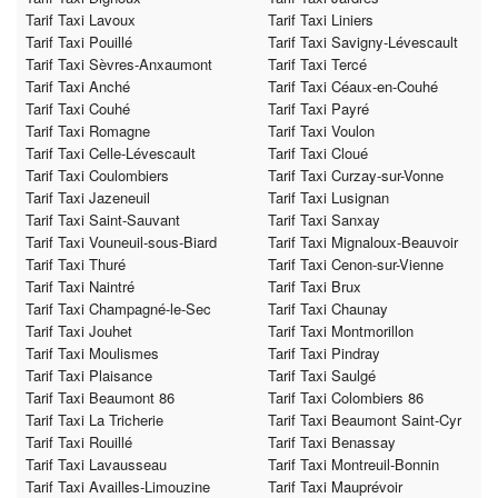
Tarif Taxi Lavoux
Tarif Taxi Liniers
Tarif Taxi Pouillé
Tarif Taxi Savigny-Lévescault
Tarif Taxi Sèvres-Anxaumont
Tarif Taxi Tercé
Tarif Taxi Anché
Tarif Taxi Céaux-en-Couhé
Tarif Taxi Couhé
Tarif Taxi Payré
Tarif Taxi Romagne
Tarif Taxi Voulon
Tarif Taxi Celle-Lévescault
Tarif Taxi Cloué
Tarif Taxi Coulombiers
Tarif Taxi Curzay-sur-Vonne
Tarif Taxi Jazeneuil
Tarif Taxi Lusignan
Tarif Taxi Saint-Sauvant
Tarif Taxi Sanxay
Tarif Taxi Vouneuil-sous-Biard
Tarif Taxi Mignaloux-Beauvoir
Tarif Taxi Thuré
Tarif Taxi Cenon-sur-Vienne
Tarif Taxi Naintré
Tarif Taxi Brux
Tarif Taxi Champagné-le-Sec
Tarif Taxi Chaunay
Tarif Taxi Jouhet
Tarif Taxi Montmorillon
Tarif Taxi Moulismes
Tarif Taxi Pindray
Tarif Taxi Plaisance
Tarif Taxi Saulgé
Tarif Taxi Beaumont 86
Tarif Taxi Colombiers 86
Tarif Taxi La Tricherie
Tarif Taxi Beaumont Saint-Cyr
Tarif Taxi Rouillé
Tarif Taxi Benassay
Tarif Taxi Lavausseau
Tarif Taxi Montreuil-Bonnin
Tarif Taxi Availles-Limouzine
Tarif Taxi Mauprévoir