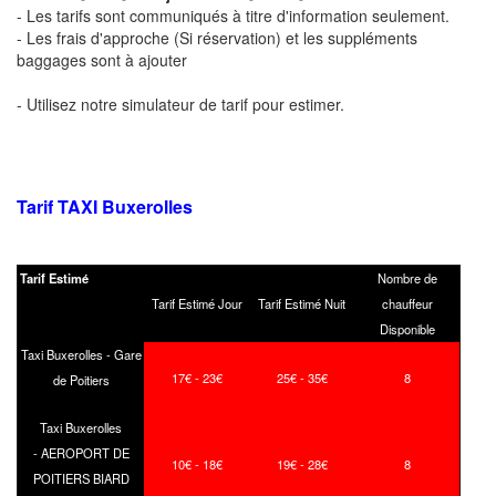
- Les tarifs sont communiqués à titre d'information seulement.
- Les frais d'approche (Si réservation) et les suppléments
baggages sont à ajouter
- Utilisez notre simulateur de tarif pour estimer.
Tarif TAXI
Buxerolles
Tarif Estimé
Nombre de
Tarif Estimé Jour
Tarif Estimé Nuit
chauffeur
Disponible
Taxi Buxerolles - Gare
17€ - 23€
25€ - 35€
8
de Poitiers
Taxi Buxerolles
- AEROPORT DE
10€ - 18€
19€ - 28€
8
POITIERS BIARD