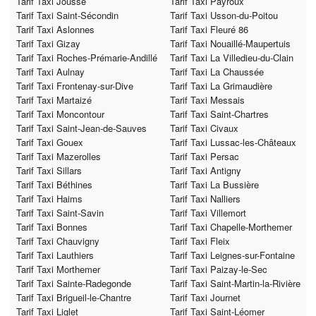
Tarif Taxi Joussé
Tarif Taxi Payroux
Tarif Taxi Saint-Sécondin
Tarif Taxi Usson-du-Poitou
Tarif Taxi Aslonnes
Tarif Taxi Fleuré 86
Tarif Taxi Gizay
Tarif Taxi Nouaillé-Maupertuis
Tarif Taxi Roches-Prémarie-Andillé
Tarif Taxi La Villedieu-du-Clain
Tarif Taxi Aulnay
Tarif Taxi La Chaussée
Tarif Taxi Frontenay-sur-Dive
Tarif Taxi La Grimaudière
Tarif Taxi Martaizé
Tarif Taxi Messais
Tarif Taxi Moncontour
Tarif Taxi Saint-Chartres
Tarif Taxi Saint-Jean-de-Sauves
Tarif Taxi Civaux
Tarif Taxi Gouex
Tarif Taxi Lussac-les-Châteaux
Tarif Taxi Mazerolles
Tarif Taxi Persac
Tarif Taxi Sillars
Tarif Taxi Antigny
Tarif Taxi Béthines
Tarif Taxi La Bussière
Tarif Taxi Haims
Tarif Taxi Nalliers
Tarif Taxi Saint-Savin
Tarif Taxi Villemort
Tarif Taxi Bonnes
Tarif Taxi Chapelle-Morthemer
Tarif Taxi Chauvigny
Tarif Taxi Fleix
Tarif Taxi Lauthiers
Tarif Taxi Leignes-sur-Fontaine
Tarif Taxi Morthemer
Tarif Taxi Paizay-le-Sec
Tarif Taxi Sainte-Radegonde
Tarif Taxi Saint-Martin-la-Rivière
Tarif Taxi Brigueil-le-Chantre
Tarif Taxi Journet
Tarif Taxi Liglet
Tarif Taxi Saint-Léomer