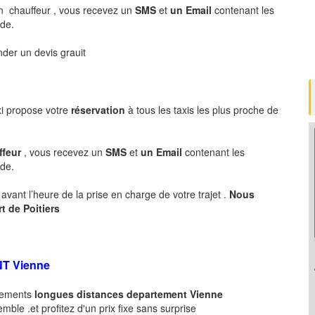
n chauffeur , vous recevez un
SMS
et
un Email
contenant les
nde.
er un devis grauit
xi propose votre
réservation
à tous les taxis les plus proche de
ffeur
, vous recevez un
SMS
et
un Email
contenant les
de.
avant l’heure de la prise en charge de votre trajet .
Nous
rt de
Poitiers
NT
Vienne
acements
longues
distances departement
Vienne
ble .et profitez d'un prix fixe sans surprise