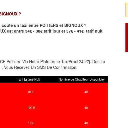
 BIGNOUX
?
 coute un taxi entre POITIERS et BIGNOUX
?
 est entre 34€ - 38€ tarif jour et 37€ - 41€ tarif nuit
 Poitiers Via Notre Plateforme TaxiProxi 24h/7j. Dès La
rs , Vous Recevez Un SMS De Confirmation.
Tarif Estimé Nuit
Nombre de Chauffeur Disponible
81 €
40
100 €
40
19 €
40