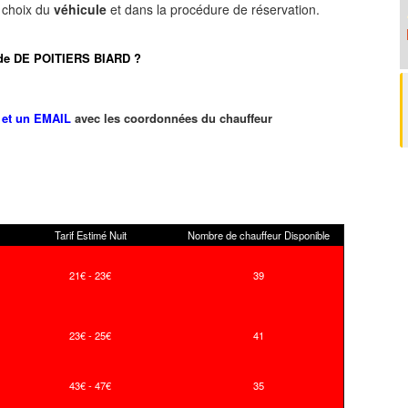
e choix du
véhicule
et dans la procédure de réservation.
ort de DE POITIERS BIARD ?
et un EMAIL
avec les coordonnées du chauffeur
Tarif Estimé Nuit
Nombre de chauffeur Disponible
21€ - 23€
39
23€ - 25€
41
43€ - 47€
35