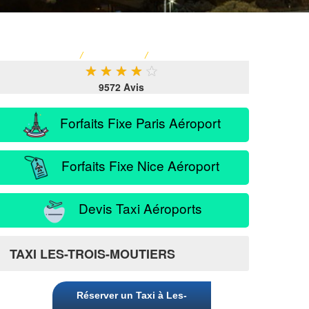
ACCUEIL
/
TARIF TAXI
/
SERVICE PASSAGER
★
★
★
★
★
9572 Avis
Forfaits Fixe Paris Aéroport
Forfaits Fixe Nice Aéroport
Devis Taxi Aéroports
TAXI LES-TROIS-MOUTIERS
Réserver un Taxi à Les-