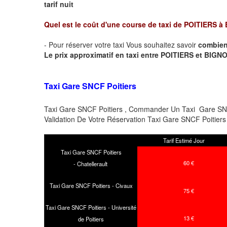
tarif nuit
Quel est le coût d'une course de taxi de
POITIERS à
- Pour réserver votre taxi Vous souhaitez savoir
combien
Le prix approximatif en taxi entre POITIERS et BIGNOUX
Taxi Gare SNCF Poitiers
Taxi Gare SNCF Poitiers , Commander Un Taxi Gare SNCF
Validation De Votre Réservation Taxi Gare SNCF Poitie
Tarif Estimé Jour
Taxi Gare SNCF Poitiers
60 €
- Chatellerault
Taxi Gare SNCF Poitiers - Civaux
75 €
Taxi Gare SNCF Poitiers - Université
13 €
de Poitiers