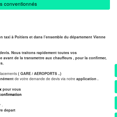
s conventionnés
en taxi à
Poitiers
et dans l’ensemble du département Vienne
devis. Nous traitons rapidement toutes vos
avant de la transmettre aux chauffeurs , pour la confirmer,
s.
placements
( GARE / AEROPORTS ..)
tanément
de votre demande de devis via notre
application .
x
pour vous
confirmation
 .
re depart