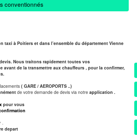
s conventionnés
en taxi à
Poitiers
et dans l’ensemble du département Vienne
devis. Nous traitons rapidement toutes vos
avant de la transmettre aux chauffeurs , pour la confirmer,
s.
placements
( GARE / AEROPORTS ..)
tanément
de votre demande de devis via notre
application .
x
pour vous
confirmation
 .
re depart