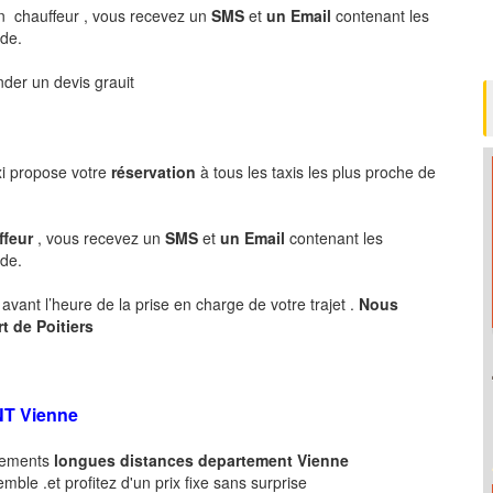
n chauffeur , vous recevez un
SMS
et
un Email
contenant les
nde.
er un devis grauit
xi propose votre
réservation
à tous les taxis les plus proche de
ffeur
, vous recevez un
SMS
et
un Email
contenant les
de.
avant l’heure de la prise en charge de votre trajet .
Nous
rt de
Poitiers
NT
Vienne
acements
longues
distances departement
Vienne
ble .et profitez d'un prix fixe sans surprise