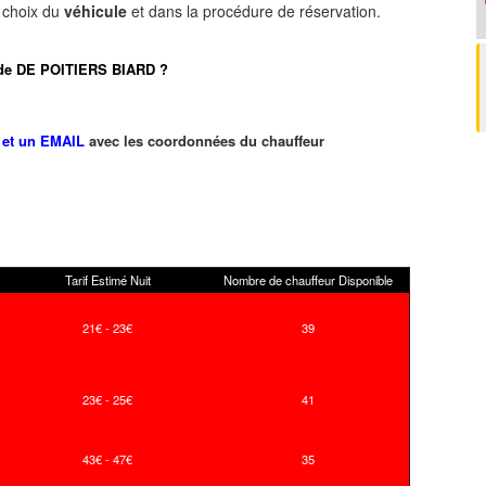
e choix du
véhicule
et dans la procédure de réservation.
ort de DE POITIERS BIARD ?
et un EMAIL
avec les coordonnées du chauffeur
Tarif Estimé Nuit
Nombre de chauffeur Disponible
21€ - 23€
39
23€ - 25€
41
43€ - 47€
35