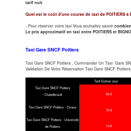
tarif nuit
Quel est le coût d'une course de taxi de
POITIERS à
- Pour réserver votre taxi Vous souhaitez savoir
combien
Le prix approximatif en taxi entre POITIERS et BIGNOUX
Taxi Gare SNCF Poitiers
Taxi Gare SNCF Poitiers , Commander Un Taxi Gare SNCF
Validation De Votre Réservation Taxi Gare SNCF Poitie
Tarif Estimé Jour
Taxi Gare SNCF Poitiers
60 €
- Chatellerault
Taxi Gare SNCF Poitiers - Civaux
75 €
Taxi Gare SNCF Poitiers - Université
13 €
de Poitiers