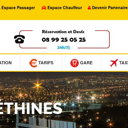
Espace Passager
Espace Chauffeur
Devenir Partenaire
ATION
TARIFS
GARE
TAX
BÉTHINES