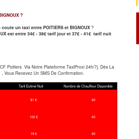
 BIGNOUX
?
 coute un taxi entre POITIERS et BIGNOUX
?
 est entre 34€ - 38€ tarif jour et 37€ - 41€ tarif nuit
 Poitiers Via Notre Plateforme TaxiProxi 24h/7j. Dès La
rs , Vous Recevez Un SMS De Confirmation.
Tarif Estimé Nuit
Nombre de Chauffeur Disponible
81 €
40
100 €
40
19 €
40