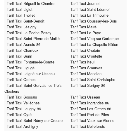
Tarif Taxi Brigueil-le-Chantre
Tarif Taxi Journet
Tarif Taxi Liglet
Tarif Taxi Saint-Léomer
Tarif Taxi Thollet
Tarif Taxi La Trimouille
Tarif Taxi Saint-Benoît
Tarif Taxi Coussay-les-Bois
Tarif Taxi Lésigny
Tarif Taxi Mairé
Tarif Taxi La Roche-Posay
Tarif Taxi La Puye
Tarif Taxi Saint-Pierre-de-Maillé
Tarif Taxi Vicq-sur-Gartempe
Tarif Taxi Asnois 86
Tarif Taxi La-Chapelle-Bâton
Tarif Taxi Charroux
Tarif Taxi Chatain
Tarif Taxi Surin
Tarif Taxi Croutelle
Tarif Taxi Fontaine-le-Comte
Tarif Taxi Iteuil
Tarif Taxi Ligugé
Tarif Taxi Smarves
Tarif Taxi Leigné-sur-Usseau
Tarif Taxi Mondion
Tarif Taxi Orches
Tarif Taxi Saint-Christophe
Tarif Taxi Saint-Gervais-les-Trois-
Tarif Taxi Sérigny 86
Clochers
Tarif Taxi Sossais
Tarif Taxi Usseau
Tarif Taxi Vellèches
Tarif Taxi Ingrandes 86
Tarif Taxi Leugny 86
Tarif Taxi Les Ormes 86
Tarif Taxi Oyré
Tarif Taxi Port-de-Piles
Tarif Taxi Saint-Rémy-sur-Creuse
Tarif Taxi Vaux-sur-Vienne
Tarif Taxi Archigny
Tarif Taxi Bellefonds