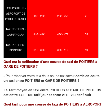
TAXI POITIERS -
AEROPORT DE
18€ - 22€
23€ - 25€
41
POITIERS BIARD
TAXI POITIERS -
41€ - 44€
43€ - 47€
35
JAUNAY CLAN
TAXI POITIERS -
34€ - 38€
37€ - 41€
40
BIGNOUX
Quel est la tarification d'une course de taxi de POITIERS à
GARE DE POITIERS ?
- Pour réserver votre taxi Vous souhaitez savoir
combien coute
un taxi
entre POITIERS et GARE DE POITIERS ?
Le Tarif moyen en taxi entre POITIERS et GARE DE POITIERS
est entre 14€ - 18€ tarif jour et entre 21€ - 23€ tarif nuit
Quel tarif pour une course de taxi de
POITIERS à AEROPORT