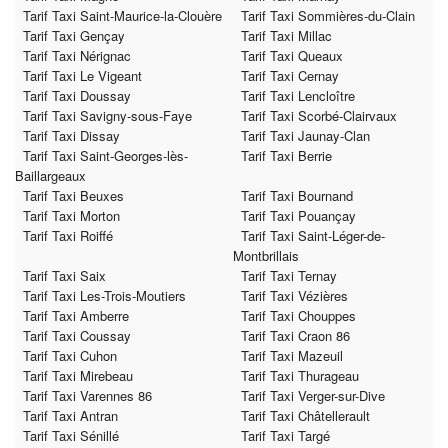
Tarif Taxi Saint-Maurice-la-Clouère
Tarif Taxi Sommières-du-Clain
Tarif Taxi Gençay
Tarif Taxi Millac
Tarif Taxi Nérignac
Tarif Taxi Queaux
Tarif Taxi Le Vigeant
Tarif Taxi Cernay
Tarif Taxi Doussay
Tarif Taxi Lencloître
Tarif Taxi Savigny-sous-Faye
Tarif Taxi Scorbé-Clairvaux
Tarif Taxi Dissay
Tarif Taxi Jaunay-Clan
Tarif Taxi Saint-Georges-lès-
Tarif Taxi Berrie
Baillargeaux
Tarif Taxi Beuxes
Tarif Taxi Bournand
Tarif Taxi Morton
Tarif Taxi Pouançay
Tarif Taxi Roiffé
Tarif Taxi Saint-Léger-de-
Montbrillais
Tarif Taxi Saix
Tarif Taxi Ternay
Tarif Taxi Les-Trois-Moutiers
Tarif Taxi Vézières
Tarif Taxi Amberre
Tarif Taxi Chouppes
Tarif Taxi Coussay
Tarif Taxi Craon 86
Tarif Taxi Cuhon
Tarif Taxi Mazeuil
Tarif Taxi Mirebeau
Tarif Taxi Thurageau
Tarif Taxi Varennes 86
Tarif Taxi Verger-sur-Dive
Tarif Taxi Antran
Tarif Taxi Châtellerault
Tarif Taxi Sénillé
Tarif Taxi Targé