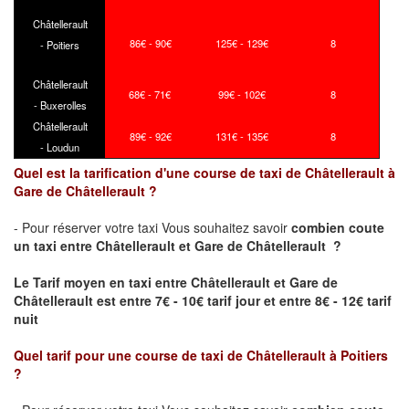
Châtellerault
86€ - 90€
125€ - 129€
8
- Poitiers
Châtellerault
68€ - 71€
99€ - 102€
8
- Buxerolles
Châtellerault
89€ - 92€
131€ - 135€
8
- Loudun
Quel est la tarification d'une course de taxi de Châtellerault à
Gare de Châtellerault ?
- Pour réserver votre taxi Vous souhaitez savoir
combien coute
un taxi
entre Châtellerault et Gare de Châtellerault ?
Le Tarif moyen en taxi entre Châtellerault et Gare de
Châtellerault est entre 7€ - 10€ tarif jour et entre 8€ - 12€ tarif
nuit
Quel tarif pour une course de taxi de
Châtellerault à Poitiers
?