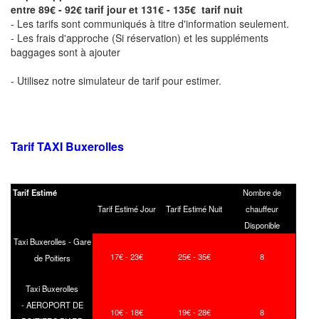
entre 89€ - 92€ tarif jour et 131€ - 135€ tarif nuit
- Les tarifs sont communiqués à titre d'information seulement.
- Les frais d'approche (Si réservation) et les suppléments
baggages sont à ajouter
- Utilisez notre simulateur de tarif pour estimer.
Tarif TAXI
Buxerolles
Tarif Estimé
Nombre de
Tarif Estimé Jour
Tarif Estimé Nuit
chauffeur
Disponible
Taxi Buxerolles - Gare
17€ - 23€
25€ - 35€
8
de Poitiers
Taxi Buxerolles
- AEROPORT DE
10€ - 18€
19€ - 28€
8