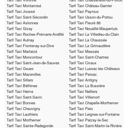
Tarif Taxi Montamisé
Tarif Taxi Château-Garnier
Tarif Taxi Joussé
Tarif Taxi Payroux
Tarif Taxi Saint-Sécondin
Tarif Taxi Usson-du-Poitou
Tarif Taxi Aslonnes
Tarif Taxi Fleuré 86
Tarif Taxi Gizay
Tarif Taxi Nouaillé-Maupertuis
Tarif Taxi Roches-Prémarie-Andillé
Tarif Taxi La Villedieu-du-Clain
Tarif Taxi Aulnay
Tarif Taxi La Chaussée
Tarif Taxi Frontenay-sur-Dive
Tarif Taxi La Grimaudière
Tarif Taxi Martaizé
Tarif Taxi Messais
Tarif Taxi Moncontour
Tarif Taxi Saint-Chartres
Tarif Taxi Saint-Jean-de-Sauves
Tarif Taxi Civaux
Tarif Taxi Gouex
Tarif Taxi Lussac-les-Châteaux
Tarif Taxi Mazerolles
Tarif Taxi Persac
Tarif Taxi Sillars
Tarif Taxi Antigny
Tarif Taxi Béthines
Tarif Taxi La Bussière
Tarif Taxi Haims
Tarif Taxi Nalliers
Tarif Taxi Saint-Savin
Tarif Taxi Villemort
Tarif Taxi Bonnes
Tarif Taxi Chapelle-Morthemer
Tarif Taxi Chauvigny
Tarif Taxi Fleix
Tarif Taxi Lauthiers
Tarif Taxi Leignes-sur-Fontaine
Tarif Taxi Morthemer
Tarif Taxi Paizay-le-Sec
Tarif Taxi Sainte-Radegonde
Tarif Taxi Saint-Martin-la-Rivière