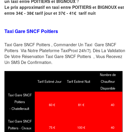
un taxi entre POITIERS et BIGNOUX
?
Le prix approximatif en taxi entre POITIERS et BIGNOUX est
entre 34€ - 38€ tarif jour et 37€ - 41€ tarif nuit
Taxi Gare SNCF Poitiers
Taxi Gare SNCF Poitiers , Commander Un Taxi Gare SNCF
Poitiers Via Notre Plateforme TaxiProxi 24h/7j. Dès La Validation
De Votre Réservation Taxi Gare SNCF Poitiers , Vous Recevez
Un SMS De Confirmation.
Nombre de
Tarif Estimé Jour
Tarif Estimé Nuit
Chauffeur
Disponible
Taxi Gare SNCF
Poitiers
60 €
81 €
40
- Chatellerault
Taxi Gare SNCF
75 €
100 €
40
Poitiers - Civaux