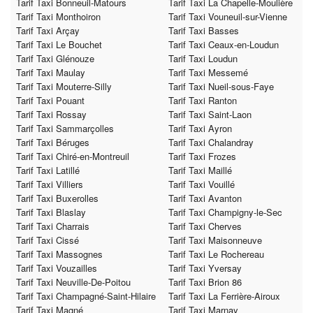
Tarif Taxi Bonneuil-Matours
Tarif Taxi La Chapelle-Moulière
Tarif Taxi Monthoiron
Tarif Taxi Vouneuil-sur-Vienne
Tarif Taxi Arçay
Tarif Taxi Basses
Tarif Taxi Le Bouchet
Tarif Taxi Ceaux-en-Loudun
Tarif Taxi Glénouze
Tarif Taxi Loudun
Tarif Taxi Maulay
Tarif Taxi Messemé
Tarif Taxi Mouterre-Silly
Tarif Taxi Nueil-sous-Faye
Tarif Taxi Pouant
Tarif Taxi Ranton
Tarif Taxi Rossay
Tarif Taxi Saint-Laon
Tarif Taxi Sammarçolles
Tarif Taxi Ayron
Tarif Taxi Béruges
Tarif Taxi Chalandray
Tarif Taxi Chiré-en-Montreuil
Tarif Taxi Frozes
Tarif Taxi Latillé
Tarif Taxi Maillé
Tarif Taxi Villiers
Tarif Taxi Vouillé
Tarif Taxi Buxerolles
Tarif Taxi Avanton
Tarif Taxi Blaslay
Tarif Taxi Champigny-le-Sec
Tarif Taxi Charrais
Tarif Taxi Cherves
Tarif Taxi Cissé
Tarif Taxi Maisonneuve
Tarif Taxi Massognes
Tarif Taxi Le Rochereau
Tarif Taxi Vouzailles
Tarif Taxi Yversay
Tarif Taxi Neuville-De-Poitou
Tarif Taxi Brion 86
Tarif Taxi Champagné-Saint-Hilaire
Tarif Taxi La Ferrière-Airoux
Tarif Taxi Magné
Tarif Taxi Marnay