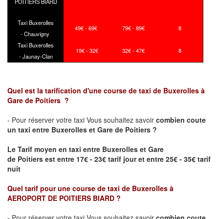
POITIERS BIARD
Taxi Buxerolles
49€ - 69€
79€ - 89€
8
- Chauvigny
Taxi Buxerolles
19€ - 32€
32€ - 47€
8
- Jaunay-Clan
Quel est la tarification d'une course de taxi de
Buxerolles
à
Gare de
Poitiers
?
- Pour réserver votre taxi Vous souhaitez savoir
combien coute
un taxi
entre
Buxerolles
et Gare de
Poitiers
?
Le Tarif moyen en taxi entre
Buxerolles
et Gare
de
Poitiers
est entre 17€ - 23€ tarif jour et entre 25€ - 35€ tarif
nuit
Quel tarif pour une course de taxi de
Buxerolles
à
AEROPORT DE POITIERS BIARD
?
- Pour réserver votre taxi Vous souhaitez savoir
combien coute