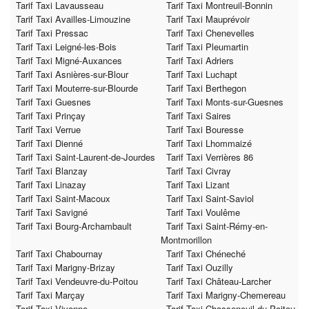
Tarif Taxi Lavausseau
Tarif Taxi Montreuil-Bonnin
Tarif Taxi Availles-Limouzine
Tarif Taxi Mauprévoir
Tarif Taxi Pressac
Tarif Taxi Chenevelles
Tarif Taxi Leigné-les-Bois
Tarif Taxi Pleumartin
Tarif Taxi Migné-Auxances
Tarif Taxi Adriers
Tarif Taxi Asnières-sur-Blour
Tarif Taxi Luchapt
Tarif Taxi Mouterre-sur-Blourde
Tarif Taxi Berthegon
Tarif Taxi Guesnes
Tarif Taxi Monts-sur-Guesnes
Tarif Taxi Prinçay
Tarif Taxi Saires
Tarif Taxi Verrue
Tarif Taxi Bouresse
Tarif Taxi Dienné
Tarif Taxi Lhommaizé
Tarif Taxi Saint-Laurent-de-Jourdes
Tarif Taxi Verrières 86
Tarif Taxi Blanzay
Tarif Taxi Civray
Tarif Taxi Linazay
Tarif Taxi Lizant
Tarif Taxi Saint-Macoux
Tarif Taxi Saint-Saviol
Tarif Taxi Savigné
Tarif Taxi Voulême
Tarif Taxi Bourg-Archambault
Tarif Taxi Saint-Rémy-en-
Montmorillon
Tarif Taxi Chabournay
Tarif Taxi Chéneché
Tarif Taxi Marigny-Brizay
Tarif Taxi Ouzilly
Tarif Taxi Vendeuvre-du-Poitou
Tarif Taxi Château-Larcher
Tarif Taxi Marçay
Tarif Taxi Marigny-Chemereau
Tarif Taxi Vivonne
Tarif Taxi Chasseneuil-du-Poitou