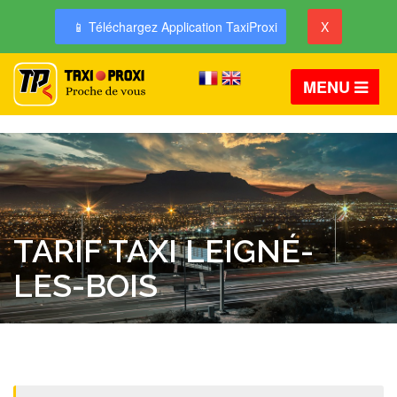
📱 Téléchargez Application TaxiProxi
X
MENU
TARIF TAXI LEIGNÉ-
LES-BOIS