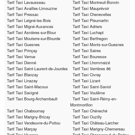
Tarif Taxi Lavausseau
Tarif Taxi Montreuil-Bonnin
Tarif Taxi Availles-Limouzine
Tarif Taxi Mauprévoir
Tarif Taxi Pressac
Tarif Taxi Chenevelles
Tarif Taxi Leigné-les-Bois
Tarif Taxi Pleumartin
Tarif Taxi Migné-Auxances
Tarif Taxi Adriers
Tarif Taxi Asnières-sur-Blour
Tarif Taxi Luchapt
Tarif Taxi Mouterre-sur-Blourde
Tarif Taxi Berthegon
Tarif Taxi Guesnes
Tarif Taxi Monts-sur-Guesnes
Tarif Taxi Prinçay
Tarif Taxi Saires
Tarif Taxi Verrue
Tarif Taxi Bouresse
Tarif Taxi Dienné
Tarif Taxi Lhommaizé
Tarif Taxi Saint-Laurent-de-Jourdes
Tarif Taxi Verrières 86
Tarif Taxi Blanzay
Tarif Taxi Civray
Tarif Taxi Linazay
Tarif Taxi Lizant
Tarif Taxi Saint-Macoux
Tarif Taxi Saint-Saviol
Tarif Taxi Savigné
Tarif Taxi Voulême
Tarif Taxi Bourg-Archambault
Tarif Taxi Saint-Rémy-en-
Montmorillon
Tarif Taxi Chabournay
Tarif Taxi Chéneché
Tarif Taxi Marigny-Brizay
Tarif Taxi Ouzilly
Tarif Taxi Vendeuvre-du-Poitou
Tarif Taxi Château-Larcher
Tarif Taxi Marçay
Tarif Taxi Marigny-Chemereau
Tarif Taxi Vivonne
Tarif Taxi Chasseneuil-du-Poitou