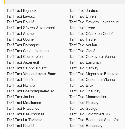
Tarif Taxi Bignoux
Tarif Taxi Jardres
Tarif Taxi Lavoux
Tarif Taxi Liniers
Tarif Taxi Pouillé
Tarif Taxi Savigny-Lévescault
Tarif Taxi Sèvres-Anxaumont
Tarif Taxi Tercé
Tarif Taxi Anché
Tarif Taxi Céaux-en-Couhé
Tarif Taxi Couhé
Tarif Taxi Payré
Tarif Taxi Romagne
Tarif Taxi Voulon
Tarif Taxi Celle-Lévescault
Tarif Taxi Cloué
Tarif Taxi Coulombiers
Tarif Taxi Curzay-sur-Vonne
Tarif Taxi Jazeneuil
Tarif Taxi Lusignan
Tarif Taxi Saint-Sauvant
Tarif Taxi Sanxay
Tarif Taxi Vouneuil-sous-Biard
Tarif Taxi Mignaloux-Beauvoir
Tarif Taxi Thuré
Tarif Taxi Cenon-sur-Vienne
Tarif Taxi Naintré
Tarif Taxi Brux
Tarif Taxi Champagné-le-Sec
Tarif Taxi Chaunay
Tarif Taxi Jouhet
Tarif Taxi Montmorillon
Tarif Taxi Moulismes
Tarif Taxi Pindray
Tarif Taxi Plaisance
Tarif Taxi Saulgé
Tarif Taxi Beaumont 86
Tarif Taxi Colombiers 86
Tarif Taxi La Tricherie
Tarif Taxi Beaumont Saint-Cyr
Tarif Taxi Rouillé
Tarif Taxi Benassay