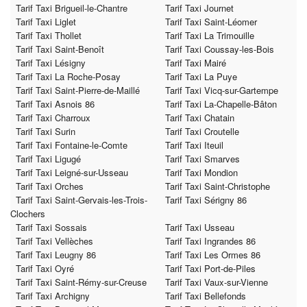
Tarif Taxi Brigueil-le-Chantre
Tarif Taxi Journet
Tarif Taxi Liglet
Tarif Taxi Saint-Léomer
Tarif Taxi Thollet
Tarif Taxi La Trimouille
Tarif Taxi Saint-Benoît
Tarif Taxi Coussay-les-Bois
Tarif Taxi Lésigny
Tarif Taxi Mairé
Tarif Taxi La Roche-Posay
Tarif Taxi La Puye
Tarif Taxi Saint-Pierre-de-Maillé
Tarif Taxi Vicq-sur-Gartempe
Tarif Taxi Asnois 86
Tarif Taxi La-Chapelle-Bâton
Tarif Taxi Charroux
Tarif Taxi Chatain
Tarif Taxi Surin
Tarif Taxi Croutelle
Tarif Taxi Fontaine-le-Comte
Tarif Taxi Iteuil
Tarif Taxi Ligugé
Tarif Taxi Smarves
Tarif Taxi Leigné-sur-Usseau
Tarif Taxi Mondion
Tarif Taxi Orches
Tarif Taxi Saint-Christophe
Tarif Taxi Saint-Gervais-les-Trois-
Tarif Taxi Sérigny 86
Clochers
Tarif Taxi Sossais
Tarif Taxi Usseau
Tarif Taxi Vellèches
Tarif Taxi Ingrandes 86
Tarif Taxi Leugny 86
Tarif Taxi Les Ormes 86
Tarif Taxi Oyré
Tarif Taxi Port-de-Piles
Tarif Taxi Saint-Rémy-sur-Creuse
Tarif Taxi Vaux-sur-Vienne
Tarif Taxi Archigny
Tarif Taxi Bellefonds