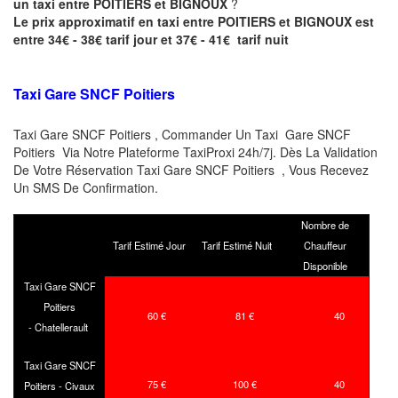
un taxi entre POITIERS et BIGNOUX
?
Le prix approximatif en taxi entre POITIERS et BIGNOUX est
entre 34€ - 38€ tarif jour et 37€ - 41€ tarif nuit
Taxi Gare SNCF Poitiers
Taxi Gare SNCF Poitiers , Commander Un Taxi Gare SNCF
Poitiers Via Notre Plateforme TaxiProxi 24h/7j. Dès La Validation
De Votre Réservation Taxi Gare SNCF Poitiers , Vous Recevez
Un SMS De Confirmation.
Nombre de
Tarif Estimé Jour
Tarif Estimé Nuit
Chauffeur
Disponible
Taxi Gare SNCF
Poitiers
60 €
81 €
40
- Chatellerault
Taxi Gare SNCF
75 €
100 €
40
Poitiers - Civaux