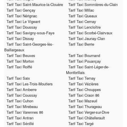
Tarif Taxi Saint-Maurice-la-Clouère
Tarif Taxi Sommières-du-Clain
Tarif Taxi Gençay
Tarif Taxi Millac
Tarif Taxi Nérignac
Tarif Taxi Queaux
Tarif Taxi Le Vigeant
Tarif Taxi Cernay
Tarif Taxi Doussay
Tarif Taxi Lencloître
Tarif Taxi Savigny-sous-Faye
Tarif Taxi Scorbé-Clairvaux
Tarif Taxi Dissay
Tarif Taxi Jaunay-Clan
Tarif Taxi Saint-Georges-lès-
Tarif Taxi Berrie
Baillargeaux
Tarif Taxi Beuxes
Tarif Taxi Bournand
Tarif Taxi Morton
Tarif Taxi Pouançay
Tarif Taxi Roiffé
Tarif Taxi Saint-Léger-de-
Montbrillais
Tarif Taxi Saix
Tarif Taxi Ternay
Tarif Taxi Les-Trois-Moutiers
Tarif Taxi Vézières
Tarif Taxi Amberre
Tarif Taxi Chouppes
Tarif Taxi Coussay
Tarif Taxi Craon 86
Tarif Taxi Cuhon
Tarif Taxi Mazeuil
Tarif Taxi Mirebeau
Tarif Taxi Thurageau
Tarif Taxi Varennes 86
Tarif Taxi Verger-sur-Dive
Tarif Taxi Antran
Tarif Taxi Châtellerault
Tarif Taxi Sénillé
Tarif Taxi Targé