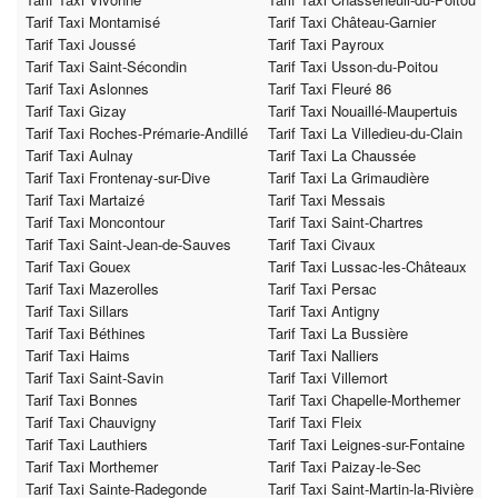
Tarif Taxi Montamisé
Tarif Taxi Château-Garnier
Tarif Taxi Joussé
Tarif Taxi Payroux
Tarif Taxi Saint-Sécondin
Tarif Taxi Usson-du-Poitou
Tarif Taxi Aslonnes
Tarif Taxi Fleuré 86
Tarif Taxi Gizay
Tarif Taxi Nouaillé-Maupertuis
Tarif Taxi Roches-Prémarie-Andillé
Tarif Taxi La Villedieu-du-Clain
Tarif Taxi Aulnay
Tarif Taxi La Chaussée
Tarif Taxi Frontenay-sur-Dive
Tarif Taxi La Grimaudière
Tarif Taxi Martaizé
Tarif Taxi Messais
Tarif Taxi Moncontour
Tarif Taxi Saint-Chartres
Tarif Taxi Saint-Jean-de-Sauves
Tarif Taxi Civaux
Tarif Taxi Gouex
Tarif Taxi Lussac-les-Châteaux
Tarif Taxi Mazerolles
Tarif Taxi Persac
Tarif Taxi Sillars
Tarif Taxi Antigny
Tarif Taxi Béthines
Tarif Taxi La Bussière
Tarif Taxi Haims
Tarif Taxi Nalliers
Tarif Taxi Saint-Savin
Tarif Taxi Villemort
Tarif Taxi Bonnes
Tarif Taxi Chapelle-Morthemer
Tarif Taxi Chauvigny
Tarif Taxi Fleix
Tarif Taxi Lauthiers
Tarif Taxi Leignes-sur-Fontaine
Tarif Taxi Morthemer
Tarif Taxi Paizay-le-Sec
Tarif Taxi Sainte-Radegonde
Tarif Taxi Saint-Martin-la-Rivière