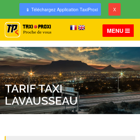
📱 Téléchargez Application TaxiProxi
X
MENU
TARIF TAXI
LAVAUSSEAU