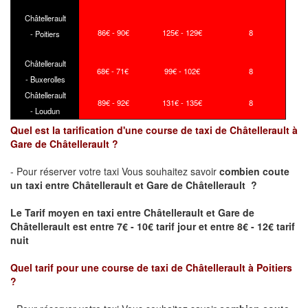
Châtellerault
86€ - 90€
125€ - 129€
8
- Poitiers
Châtellerault
68€ - 71€
99€ - 102€
8
- Buxerolles
Châtellerault
89€ - 92€
131€ - 135€
8
- Loudun
Quel est la tarification d'une course de taxi de Châtellerault à
Gare de Châtellerault ?
- Pour réserver votre taxi Vous souhaitez savoir
combien coute
un taxi
entre Châtellerault et Gare de Châtellerault ?
Le Tarif moyen en taxi entre Châtellerault et Gare de
Châtellerault est entre 7€ - 10€ tarif jour et entre 8€ - 12€ tarif
nuit
Quel tarif pour une course de taxi de
Châtellerault à Poitiers
?