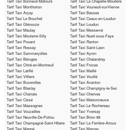
Tarif Taxi Bonneuil-Matours
Tarif Taxi La Chapelle-Moulière
Tarif Taxi Monthoiron
Tarif Taxi Vouneuil-sur-Vienne
Tarif Taxi Arçay
Tarif Taxi Basses
Tarif Taxi Le Bouchet
Tarif Taxi Ceaux-en-Loudun
Tarif Taxi Glénouze
Tarif Taxi Loudun
Tarif Taxi Maulay
Tarif Taxi Messemé
Tarif Taxi Mouterre-Silly
Tarif Taxi Nueil-sous-Faye
Tarif Taxi Pouant
Tarif Taxi Ranton
Tarif Taxi Rossay
Tarif Taxi Saint-Laon
Tarif Taxi Sammarçolles
Tarif Taxi Ayron
Tarif Taxi Béruges
Tarif Taxi Chalandray
Tarif Taxi Chiré-en-Montreuil
Tarif Taxi Frozes
Tarif Taxi Latillé
Tarif Taxi Maillé
Tarif Taxi Villiers
Tarif Taxi Vouillé
Tarif Taxi Buxerolles
Tarif Taxi Avanton
Tarif Taxi Blaslay
Tarif Taxi Champigny-le-Sec
Tarif Taxi Charrais
Tarif Taxi Cherves
Tarif Taxi Cissé
Tarif Taxi Maisonneuve
Tarif Taxi Massognes
Tarif Taxi Le Rochereau
Tarif Taxi Vouzailles
Tarif Taxi Yversay
Tarif Taxi Neuville-De-Poitou
Tarif Taxi Brion 86
Tarif Taxi Champagné-Saint-Hilaire
Tarif Taxi La Ferrière-Airoux
Tarif Taxi Magné
Tarif Taxi Marnay