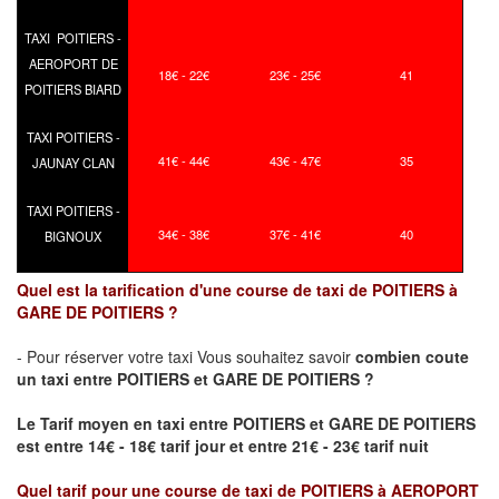
TAXI POITIERS -
AEROPORT DE
18€ - 22€
23€ - 25€
41
POITIERS BIARD
TAXI POITIERS -
41€ - 44€
43€ - 47€
35
JAUNAY CLAN
TAXI POITIERS -
34€ - 38€
37€ - 41€
40
BIGNOUX
Quel est la tarification d'une course de taxi de POITIERS à
GARE DE POITIERS ?
- Pour réserver votre taxi Vous souhaitez savoir
combien coute
un taxi
entre POITIERS et GARE DE POITIERS ?
Le Tarif moyen en taxi entre POITIERS et GARE DE POITIERS
est entre 14€ - 18€ tarif jour et entre 21€ - 23€ tarif nuit
Quel tarif pour une course de taxi de
POITIERS à AEROPORT