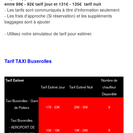
entre 89€ - 92€ tarif jour et 131€ - 135€ tarif nuit
- Les tarifs sont communiqués à titre d'information seulement.
- Les frais d'approche (Si réservation) et les suppléments
baggages sont à ajouter
- Utilisez notre simulateur de tarif pour estimer.
Tarif TAXI
Buxerolles
Tarif Estimé
Nombre de
Tarif Estimé Jour
Tarif Estimé Nuit
chauffeur
Disponible
Taxi Buxerolles - Gare
17€ - 23€
25€ - 35€
8
de Poitiers
Taxi Buxerolles
- AEROPORT DE
10€ - 18€
19€ - 28€
8