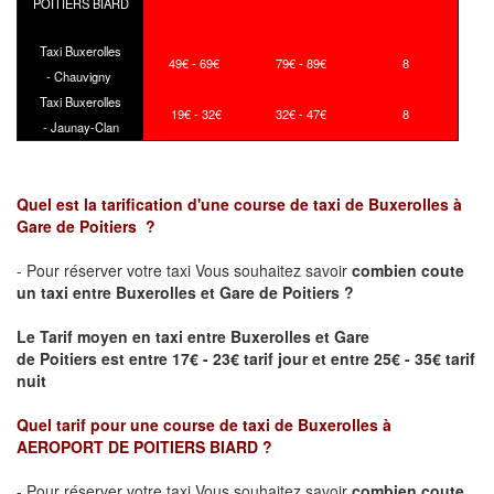
POITIERS BIARD
Taxi Buxerolles
49€ - 69€
79€ - 89€
8
- Chauvigny
Taxi Buxerolles
19€ - 32€
32€ - 47€
8
- Jaunay-Clan
Quel est la tarification d'une course de taxi de
Buxerolles
à
Gare de
Poitiers
?
- Pour réserver votre taxi Vous souhaitez savoir
combien coute
un taxi
entre
Buxerolles
et Gare de
Poitiers
?
Le Tarif moyen en taxi entre
Buxerolles
et Gare
de
Poitiers
est entre 17€ - 23€ tarif jour et entre 25€ - 35€ tarif
nuit
Quel tarif pour une course de taxi de
Buxerolles
à
AEROPORT DE POITIERS BIARD
?
- Pour réserver votre taxi Vous souhaitez savoir
combien coute