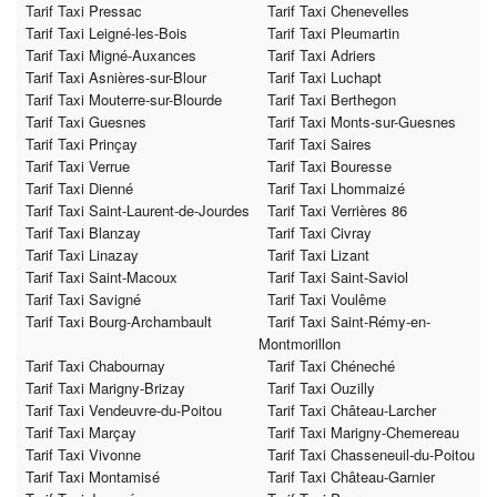
Tarif Taxi Pressac
Tarif Taxi Chenevelles
Tarif Taxi Leigné-les-Bois
Tarif Taxi Pleumartin
Tarif Taxi Migné-Auxances
Tarif Taxi Adriers
Tarif Taxi Asnières-sur-Blour
Tarif Taxi Luchapt
Tarif Taxi Mouterre-sur-Blourde
Tarif Taxi Berthegon
Tarif Taxi Guesnes
Tarif Taxi Monts-sur-Guesnes
Tarif Taxi Prinçay
Tarif Taxi Saires
Tarif Taxi Verrue
Tarif Taxi Bouresse
Tarif Taxi Dienné
Tarif Taxi Lhommaizé
Tarif Taxi Saint-Laurent-de-Jourdes
Tarif Taxi Verrières 86
Tarif Taxi Blanzay
Tarif Taxi Civray
Tarif Taxi Linazay
Tarif Taxi Lizant
Tarif Taxi Saint-Macoux
Tarif Taxi Saint-Saviol
Tarif Taxi Savigné
Tarif Taxi Voulême
Tarif Taxi Bourg-Archambault
Tarif Taxi Saint-Rémy-en-
Montmorillon
Tarif Taxi Chabournay
Tarif Taxi Chéneché
Tarif Taxi Marigny-Brizay
Tarif Taxi Ouzilly
Tarif Taxi Vendeuvre-du-Poitou
Tarif Taxi Château-Larcher
Tarif Taxi Marçay
Tarif Taxi Marigny-Chemereau
Tarif Taxi Vivonne
Tarif Taxi Chasseneuil-du-Poitou
Tarif Taxi Montamisé
Tarif Taxi Château-Garnier