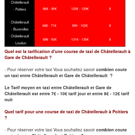
Châtellerault
86€ - 90€
125€ - 129€
8
- Poitiers
Châtellerault
68€ - 71€
99€ - 102€
8
- Buxerolles
Châtellerault
89€ - 92€
131€ - 135€
8
- Loudun
Quel est la tarification d'une course de taxi de Châtellerault à
Gare de Châtellerault ?
- Pour réserver votre taxi Vous souhaitez savoir
combien coute
un taxi
entre Châtellerault et Gare de Châtellerault ?
Le Tarif moyen en taxi entre Châtellerault et Gare de
Châtellerault est entre 7€ - 10€ tarif jour et entre 8€ - 12€ tarif
nuit
Quel tarif pour une course de taxi de
Châtellerault à Poitiers
?
- Pour réserver votre taxi Vous souhaitez savoir
combien coute