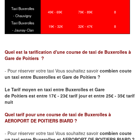
Taxi Buxerolles
49€ - 69€
79€ - 89€
8
- Chauvigny
Taxi Buxerolles
19€ - 32€
32€ - 47€
8
- Jaunay-Clan
Quel est la tarification d'une course de taxi de
Buxerolles
à
Gare de
Poitiers
?
- Pour réserver votre taxi Vous souhaitez savoir
combien coute
un taxi
entre
Buxerolles
et Gare de
Poitiers
?
Le Tarif moyen en taxi entre
Buxerolles
et Gare
de
Poitiers
est entre 17€ - 23€ tarif jour et entre 25€ - 35€ tarif
nuit
Quel tarif pour une course de taxi de
Buxerolles
à
AEROPORT DE POITIERS BIARD
?
- Pour réserver votre taxi Vous souhaitez savoir
combien coute
un taxi entre
Buxerolles
et
AEROPORT DE POITIERS BIARD
?