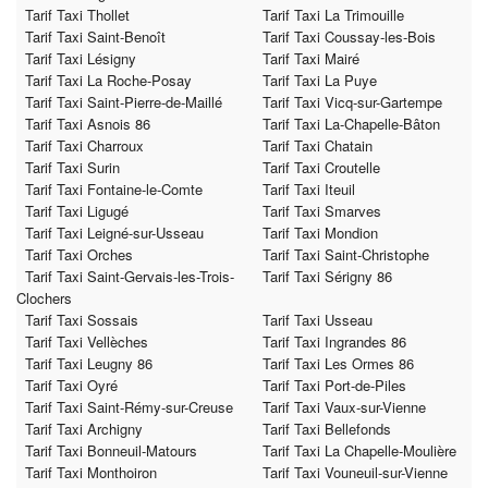
Tarif Taxi Thollet
Tarif Taxi La Trimouille
Tarif Taxi Saint-Benoît
Tarif Taxi Coussay-les-Bois
Tarif Taxi Lésigny
Tarif Taxi Mairé
Tarif Taxi La Roche-Posay
Tarif Taxi La Puye
Tarif Taxi Saint-Pierre-de-Maillé
Tarif Taxi Vicq-sur-Gartempe
Tarif Taxi Asnois 86
Tarif Taxi La-Chapelle-Bâton
Tarif Taxi Charroux
Tarif Taxi Chatain
Tarif Taxi Surin
Tarif Taxi Croutelle
Tarif Taxi Fontaine-le-Comte
Tarif Taxi Iteuil
Tarif Taxi Ligugé
Tarif Taxi Smarves
Tarif Taxi Leigné-sur-Usseau
Tarif Taxi Mondion
Tarif Taxi Orches
Tarif Taxi Saint-Christophe
Tarif Taxi Saint-Gervais-les-Trois-
Tarif Taxi Sérigny 86
Clochers
Tarif Taxi Sossais
Tarif Taxi Usseau
Tarif Taxi Vellèches
Tarif Taxi Ingrandes 86
Tarif Taxi Leugny 86
Tarif Taxi Les Ormes 86
Tarif Taxi Oyré
Tarif Taxi Port-de-Piles
Tarif Taxi Saint-Rémy-sur-Creuse
Tarif Taxi Vaux-sur-Vienne
Tarif Taxi Archigny
Tarif Taxi Bellefonds
Tarif Taxi Bonneuil-Matours
Tarif Taxi La Chapelle-Moulière
Tarif Taxi Monthoiron
Tarif Taxi Vouneuil-sur-Vienne