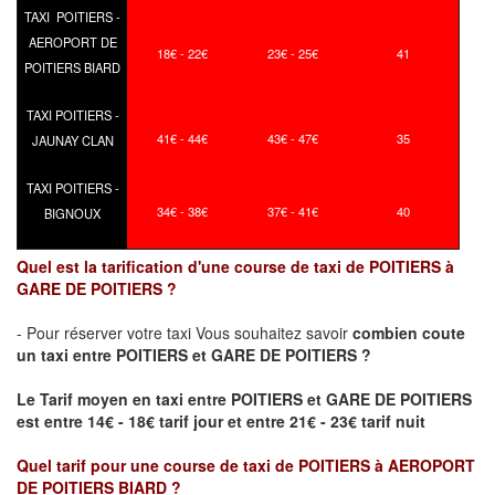
TAXI POITIERS -
AEROPORT DE
18€ - 22€
23€ - 25€
41
POITIERS BIARD
TAXI POITIERS -
41€ - 44€
43€ - 47€
35
JAUNAY CLAN
TAXI POITIERS -
34€ - 38€
37€ - 41€
40
BIGNOUX
Quel est la tarification d'une course de taxi de POITIERS à
GARE DE POITIERS ?
- Pour réserver votre taxi Vous souhaitez savoir
combien coute
un taxi
entre POITIERS et GARE DE POITIERS ?
Le Tarif moyen en taxi entre POITIERS et GARE DE POITIERS
est entre 14€ - 18€ tarif jour et entre 21€ - 23€ tarif nuit
Quel tarif pour une course de taxi de
POITIERS à AEROPORT
DE POITIERS BIARD
?