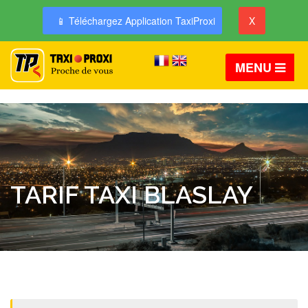
📱 Téléchargez Application TaxiProxi
X
MENU
TARIF TAXI BLASLAY