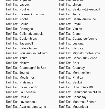
Tarif Taxi Lavoux
Tarif Taxi Liniers
Tarif Taxi Pouillé
Tarif Taxi Savigny-Lévescault
Tarif Taxi Sèvres-Anxaumont
Tarif Taxi Tercé
Tarif Taxi Anché
Tarif Taxi Céaux-en-Couhé
Tarif Taxi Couhé
Tarif Taxi Payré
Tarif Taxi Romagne
Tarif Taxi Voulon
Tarif Taxi Celle-Lévescault
Tarif Taxi Cloué
Tarif Taxi Coulombiers
Tarif Taxi Curzay-sur-Vonne
Tarif Taxi Jazeneuil
Tarif Taxi Lusignan
Tarif Taxi Saint-Sauvant
Tarif Taxi Sanxay
Tarif Taxi Vouneuil-sous-Biard
Tarif Taxi Mignaloux-Beauvoir
Tarif Taxi Thuré
Tarif Taxi Cenon-sur-Vienne
Tarif Taxi Naintré
Tarif Taxi Brux
Tarif Taxi Champagné-le-Sec
Tarif Taxi Chaunay
Tarif Taxi Jouhet
Tarif Taxi Montmorillon
Tarif Taxi Moulismes
Tarif Taxi Pindray
Tarif Taxi Plaisance
Tarif Taxi Saulgé
Tarif Taxi Beaumont 86
Tarif Taxi Colombiers 86
Tarif Taxi La Tricherie
Tarif Taxi Beaumont Saint-Cyr
Tarif Taxi Rouillé
Tarif Taxi Benassay
Tarif Taxi Lavausseau
Tarif Taxi Montreuil-Bonnin
Tarif Taxi Availles-Limouzine
Tarif Taxi Mauprévoir