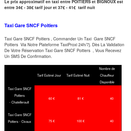
Le prix approximatif en taxi entre POITIERS et BIGNOUX est
entre 34€ - 38€ tarif jour et 37€ - 41€ tarif nuit
Taxi Gare SNCF Poitiers
Taxi Gare SNCF Poitiers , Commander Un Taxi Gare SNCF
Poitiers Via Notre Plateforme TaxiProxi 24h/7j. Dès La Validation
De Votre Réservation Taxi Gare SNCF Poitiers , Vous Recevez
Un SMS De Confirmation.
Nombre de
Tarif Estimé Jour
Tarif Estimé Nuit
Chauffeur
Disponible
Taxi Gare SNCF
Poitiers
60 €
81 €
40
- Chatellerault
Taxi Gare SNCF
75 €
100 €
40
Poitiers - Civaux