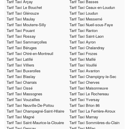
Tarif Taxi Arçay
Tarif Taxi Basses
Tarif Taxi Le Bouchet
Tarif Taxi Ceaux-en-Loudun
Tarif Taxi Glénouze
Tarif Taxi Loudun
Tarif Taxi Maulay
Tarif Taxi Messemé
Tarif Taxi Mouterre-Silly
Tarif Taxi Nueil-sous-Faye
Tarif Taxi Pouant
Tarif Taxi Ranton
Tarif Taxi Rossay
Tarif Taxi Saint-Laon
Tarif Taxi Sammarçolles
Tarif Taxi Ayron
Tarif Taxi Béruges
Tarif Taxi Chalandray
Tarif Taxi Chiré-en-Montreuil
Tarif Taxi Frozes
Tarif Taxi Latillé
Tarif Taxi Maillé
Tarif Taxi Villiers
Tarif Taxi Vouillé
Tarif Taxi Buxerolles
Tarif Taxi Avanton
Tarif Taxi Blaslay
Tarif Taxi Champigny-le-Sec
Tarif Taxi Charrais
Tarif Taxi Cherves
Tarif Taxi Cissé
Tarif Taxi Maisonneuve
Tarif Taxi Massognes
Tarif Taxi Le Rochereau
Tarif Taxi Vouzailles
Tarif Taxi Yversay
Tarif Taxi Neuville-De-Poitou
Tarif Taxi Brion 86
Tarif Taxi Champagné-Saint-Hilaire
Tarif Taxi La Ferrière-Airoux
Tarif Taxi Magné
Tarif Taxi Marnay
Tarif Taxi Saint-Maurice-la-Clouère
Tarif Taxi Sommières-du-Clain
Tarif Taxi Gençay
Tarif Taxi Millac