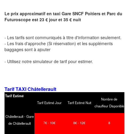
Le prix approximatif en taxi Gare SNCF Poitiers et Parc du
Futuroscope est 23 € jour et 35 € nuit
- Les tarifs sont communiqués à titre d'information seulement.
- Les frais d'approche (Si réservation) et les suppléments
baggages sont à ajouter
- Utilisez notre simulateur de tarif pour estimer.
Tarif TAXI Châtellerault
Tarif Estimé
Nombre de
Tarif Estimé Jour
Tarif Estimé Nuit
chauffeur Disponible
Châtellerault - Gare
7€ - 10€
8€ - 12€
8
de Châtellerault