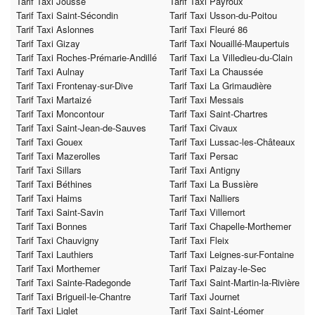
Tarif Taxi Joussé
Tarif Taxi Payroux
Tarif Taxi Saint-Sécondin
Tarif Taxi Usson-du-Poitou
Tarif Taxi Aslonnes
Tarif Taxi Fleuré 86
Tarif Taxi Gizay
Tarif Taxi Nouaillé-Maupertuis
Tarif Taxi Roches-Prémarie-Andillé
Tarif Taxi La Villedieu-du-Clain
Tarif Taxi Aulnay
Tarif Taxi La Chaussée
Tarif Taxi Frontenay-sur-Dive
Tarif Taxi La Grimaudière
Tarif Taxi Martaizé
Tarif Taxi Messais
Tarif Taxi Moncontour
Tarif Taxi Saint-Chartres
Tarif Taxi Saint-Jean-de-Sauves
Tarif Taxi Civaux
Tarif Taxi Gouex
Tarif Taxi Lussac-les-Châteaux
Tarif Taxi Mazerolles
Tarif Taxi Persac
Tarif Taxi Sillars
Tarif Taxi Antigny
Tarif Taxi Béthines
Tarif Taxi La Bussière
Tarif Taxi Haims
Tarif Taxi Nalliers
Tarif Taxi Saint-Savin
Tarif Taxi Villemort
Tarif Taxi Bonnes
Tarif Taxi Chapelle-Morthemer
Tarif Taxi Chauvigny
Tarif Taxi Fleix
Tarif Taxi Lauthiers
Tarif Taxi Leignes-sur-Fontaine
Tarif Taxi Morthemer
Tarif Taxi Paizay-le-Sec
Tarif Taxi Sainte-Radegonde
Tarif Taxi Saint-Martin-la-Rivière
Tarif Taxi Brigueil-le-Chantre
Tarif Taxi Journet
Tarif Taxi Liglet
Tarif Taxi Saint-Léomer