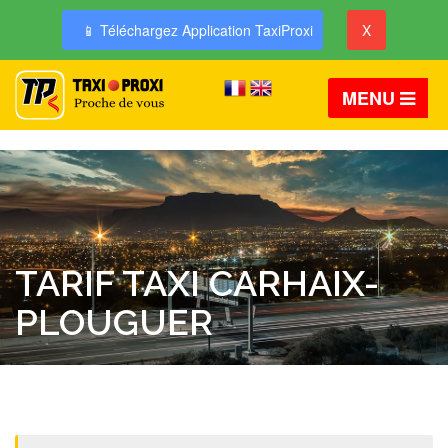
📱 Téléchargez Application TaxiProxi
X
MENU
TARIF TAXI CARHAIX-
PLOUGUER