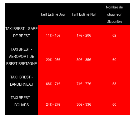
Nombre de
Tarif Estimé Jour
Tarif Estimé Nuit
chauffeur
Disponible
TAXI BREST - GARE
11€ - 15€
17€ - 20€
62
DE BREST
TAXI BREST -
AEROPORT DE
20€ - 25€
30€ - 35€
60
BREST-BRETAGNE
TAXI BREST -
68€ - 71€
74€ - 77€
58
LANDERNEAU
TAXI BREST -
24€ - 27€
30€ - 33€
60
BOHARS