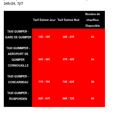
24h/24, 7j/7
Nombre de
Tarif Estimé Jour
Tarif Estimé Nuit
chauffeur
Disponible
TAXI QUIMPER -
13€ - 18€
22€ - 27€
62
GARE DE QUIMPER
TAXI QUIMMPER -
AEROPORT DE
34€ - 38€
37€ - 42€
66
QUIMPER
CORNOUAILLE
TAXI QUIMPER -
71€ - 75€
74€ - 82€
58
CONCARNEAU
TAXI QUIMPER -
62€ - 67€
66€ - 72€
60
ROSPORDEN