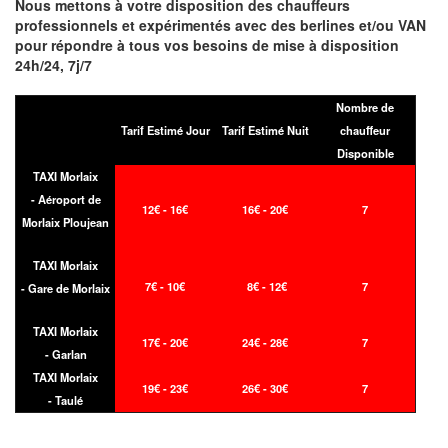
Nous mettons à votre disposition des chauffeurs
professionnels et expérimentés avec des berlines et/ou VAN
pour répondre à tous vos besoins de mise à disposition
24h/24, 7j/7
Nombre de
Tarif Estimé Jour
Tarif Estimé Nuit
chauffeur
Disponible
TAXI Morlaix
- Aéroport de
12€ - 16€
16€ - 20€
7
Morlaix Ploujean
TAXI Morlaix
7€ - 10€
8€ - 12€
7
- Gare de Morlaix
TAXI Morlaix
17€ - 20€
24€ - 28€
7
- Garlan
TAXI Morlaix
19€ - 23€
26€ - 30€
7
- Taulé