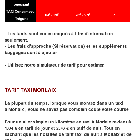
Fouesnant
TAXI Concarneau
16€ - 19€
23€ - 27€
7
- Trégunc
- Les tarifs sont communiqués à titre d'information
seulement.
- Les frais d'approche (Si réservation) et les suppléments
baggages sont à ajouter
- Utilisez notre simulateur de tarif pour estimer.
TARIF TAXI MORLAIX
La plupart du temps, lorsque vous montez dans un taxi
à
Morlaix
,
vous ne savez pas combien
coûte
votre course
Pour un aller simple un kilomètre en taxi à
Morlaix
revient à
1.84 € en tarif de jour et 2.76 € en tarif de nuit .Tout en
sachant que les horaires de tarif taxi de nuit à
Morlaix
et de