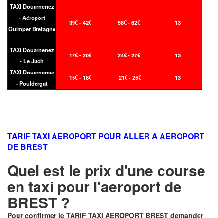
TAXI Douarnenez
- Aéroport
39€ - 42€
58€ - 62€
13
Quimper Bretagne
TAXI Douarnenez
17€ - 20€
24€ - 27€
13
- Le Juch
TAXI Douarnenez
15€ - 18€
21€ - 25€
13
- Pouldergat
TARIF TAXI AEROPORT POUR ALLER A AEROPORT
DE BREST
Quel est le prix d'une course
en taxi pour l'aeroport de
BREST ?
Pour confirmer le
TARIF TAXI AEROPORT BREST
demander