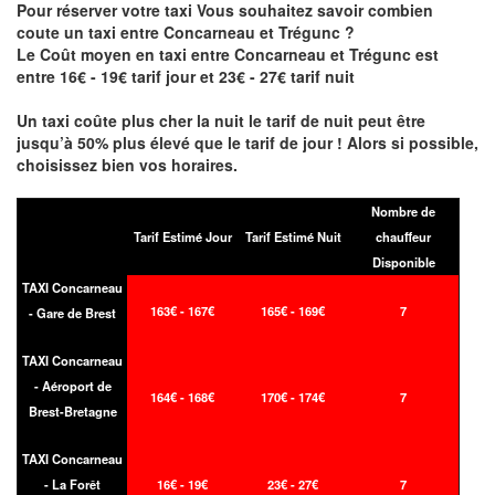
Pour réserver votre taxi Vous souhaitez savoir
combien
coute un taxi entre Concarneau et Trégunc
?
Le Coût moyen en taxi entre Concarneau et Trégunc est
entre 16€ - 19€ tarif jour et 23€ - 27€ tarif nuit
Un taxi coûte plus cher la nuit le tarif de nuit peut être
jusqu’à 50% plus élevé que le tarif de jour ! Alors si possible,
choisissez bien vos horaires.
Nombre de
Tarif Estimé Jour
Tarif Estimé Nuit
chauffeur
Disponible
TAXI Concarneau
163€ - 167€
165€ - 169€
7
- Gare de Brest
TAXI Concarneau
- Aéroport de
164€ - 168€
170€ - 174€
7
Brest-Bretagne
TAXI Concarneau
- La Forêt
16€ - 19€
23€ - 27€
7