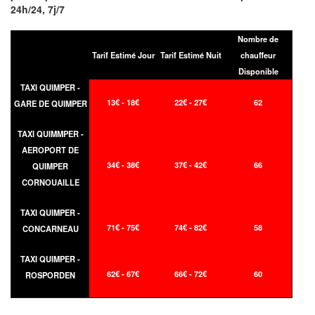
24h/24, 7j/7
Nombre de
Tarif Estimé Jour
Tarif Estimé Nuit
chauffeur
Disponible
TAXI QUIMPER -
13€ - 18€
22€ - 27€
62
GARE DE QUIMPER
TAXI QUIMMPER -
AEROPORT DE
34€ - 38€
37€ - 42€
66
QUIMPER
CORNOUAILLE
TAXI QUIMPER -
71€ - 75€
74€ - 82€
58
CONCARNEAU
TAXI QUIMPER -
62€ - 67€
66€ - 72€
60
ROSPORDEN