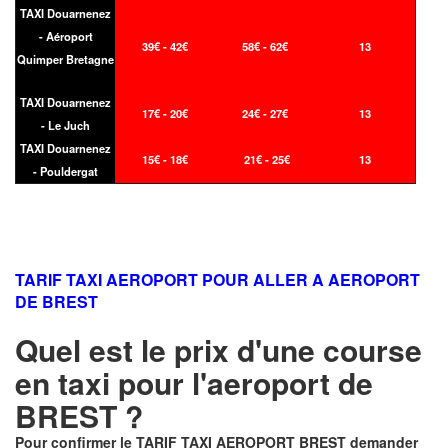
TAXI Douarnenez
- Aéroport
39€ - 42€
58€ - 62€
13
Quimper Bretagne
TAXI Douarnenez
17€ - 20€
24€ - 27€
13
- Le Juch
TAXI Douarnenez
15€ - 18€
21€ - 25€
13
- Pouldergat
TARIF TAXI AEROPORT POUR ALLER A AEROPORT
DE BREST
Quel est le prix d'une course
en taxi pour l'aeroport de
BREST ?
Pour confirmer le
TARIF TAXI AEROPORT BREST
demander