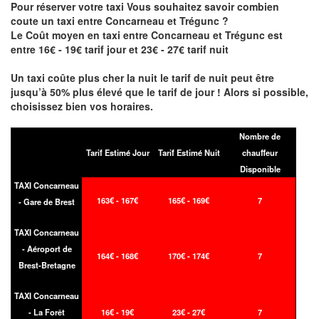
Pour réserver votre taxi Vous souhaitez savoir
combien
coute un taxi entre Concarneau et Trégunc
?
Le Coût moyen en taxi entre Concarneau et Trégunc est
entre 16€ - 19€ tarif jour et 23€ - 27€ tarif nuit
Un taxi coûte plus cher la nuit le tarif de nuit peut être
jusqu’à 50% plus élevé que le tarif de jour ! Alors si possible,
choisissez bien vos horaires.
Nombre de
Tarif Estimé Jour
Tarif Estimé Nuit
chauffeur
Disponible
TAXI Concarneau
163€ - 167€
165€ - 169€
7
- Gare de Brest
TAXI Concarneau
- Aéroport de
164€ - 168€
170€ - 174€
7
Brest-Bretagne
TAXI Concarneau
- La Forêt
16€ - 19€
23€ - 27€
7