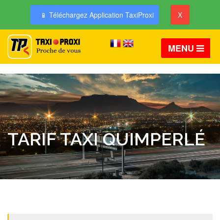
📱 Téléchargez Application TaxiProxi
X
MENU
TARIF TAXI QUIMPERLÉ