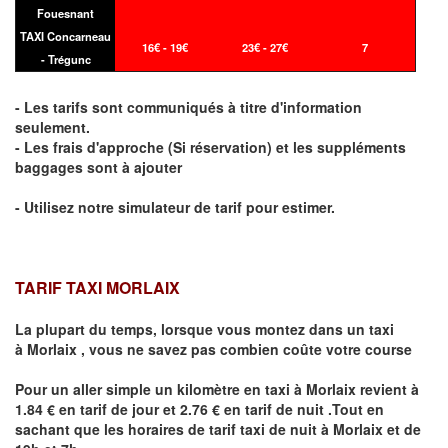
Fouesnant
TAXI Concarneau
16€ - 19€
23€ - 27€
7
- Trégunc
- Les tarifs sont communiqués à titre d'information
seulement.
- Les frais d'approche (Si réservation) et les suppléments
baggages sont à ajouter
- Utilisez notre simulateur de tarif pour estimer.
TARIF TAXI MORLAIX
La plupart du temps, lorsque vous montez dans un taxi
à
Morlaix
,
vous ne savez pas combien
coûte
votre course
Pour un aller simple un kilomètre en taxi à
Morlaix
revient à
1.84 € en tarif de jour et 2.76 € en tarif de nuit .Tout en
sachant que les horaires de tarif taxi de nuit à
Morlaix
et de