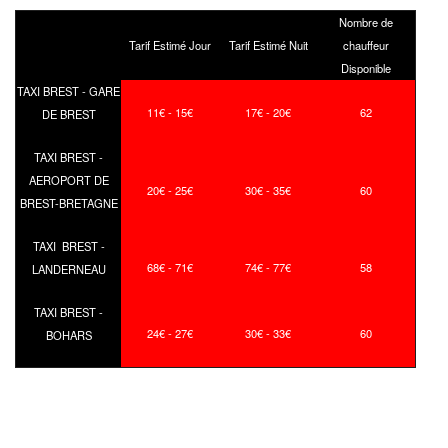
Nombre de
Tarif Estimé Jour
Tarif Estimé Nuit
chauffeur
Disponible
TAXI BREST - GARE
11€ - 15€
17€ - 20€
62
DE BREST
TAXI BREST -
AEROPORT DE
20€ - 25€
30€ - 35€
60
BREST-BRETAGNE
TAXI BREST -
68€ - 71€
74€ - 77€
58
LANDERNEAU
TAXI BREST -
24€ - 27€
30€ - 33€
60
BOHARS