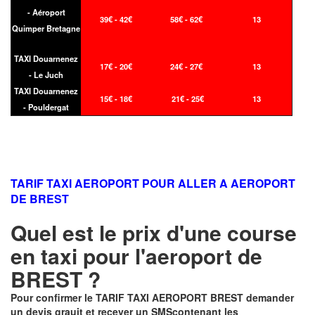
- Aéroport
39€ - 42€
58€ - 62€
13
Quimper Bretagne
TAXI Douarnenez
17€ - 20€
24€ - 27€
13
- Le Juch
TAXI Douarnenez
15€ - 18€
21€ - 25€
13
- Pouldergat
TARIF TAXI AEROPORT POUR ALLER A AEROPORT
DE BREST
Quel est le prix d'une course
en taxi pour l'aeroport de
BREST ?
Pour confirmer le
TARIF TAXI AEROPORT BREST
demander
un devis grauit et recever un
SMS
contenant les