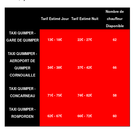
Nombre de
Tarif Estimé Jour
Tarif Estimé Nuit
chauffeur
Disponible
TAXI QUIMPER -
13€ - 18€
22€ - 27€
62
GARE DE QUIMPER
TAXI QUIMMPER -
AEROPORT DE
34€ - 38€
37€ - 42€
66
QUIMPER
CORNOUAILLE
TAXI QUIMPER -
71€ - 75€
74€ - 82€
58
CONCARNEAU
TAXI QUIMPER -
62€ - 67€
66€ - 72€
60
ROSPORDEN