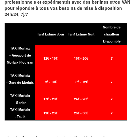
professionnels et expérimentés avec des berlines et/ou VAN
pour répondre à tous vos besoins de mise à disposition
24h/24, 7j/7
Nombre de
Tarif Estimé Jour
Tarif Estimé Nuit
chauffeur
Disponible
TAXI Morlaix
- Aéroport de
12€ - 16€
16€ - 20€
7
Morlaix Ploujean
TAXI Morlaix
7€ - 10€
8€ - 12€
7
- Gare de Morlaix
TAXI Morlaix
17€ - 20€
24€ - 28€
7
- Garlan
TAXI Morlaix
19€ - 23€
26€ - 30€
7
- Taulé