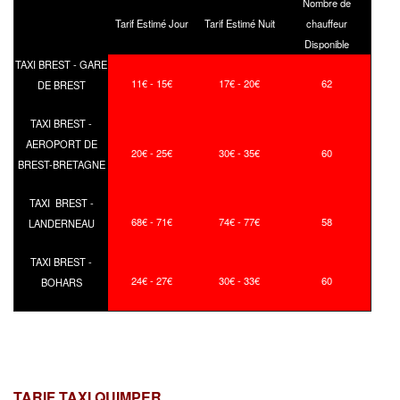
Nombre de
Tarif Estimé Jour
Tarif Estimé Nuit
chauffeur
Disponible
TAXI BREST - GARE
11€ - 15€
17€ - 20€
62
DE BREST
TAXI BREST -
AEROPORT DE
20€ - 25€
30€ - 35€
60
BREST-BRETAGNE
TAXI BREST -
68€ - 71€
74€ - 77€
58
LANDERNEAU
TAXI BREST -
24€ - 27€
30€ - 33€
60
BOHARS
TARIF TAXI QUIMPER