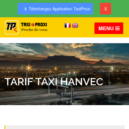
📱 Téléchargez Application TaxiProxi
X
MENU
TARIF TAXI HANVEC