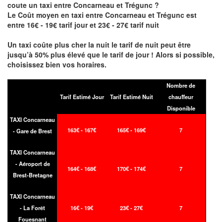
coute un taxi entre Concarneau et Trégunc
?
Le Coût moyen en taxi entre Concarneau et Trégunc est
entre 16€ - 19€ tarif jour et 23€ - 27€ tarif nuit
Un taxi coûte plus cher la nuit le tarif de nuit peut être
jusqu’à 50% plus élevé que le tarif de jour ! Alors si possible,
choisissez bien vos horaires.
Nombre de
Tarif Estimé Jour
Tarif Estimé Nuit
chauffeur
Disponible
TAXI Concarneau
163€ - 167€
165€ - 169€
7
- Gare de Brest
TAXI Concarneau
- Aéroport de
164€ - 168€
170€ - 174€
7
Brest-Bretagne
TAXI Concarneau
- La Forêt
16€ - 19€
23€ - 27€
7
Fouesnant