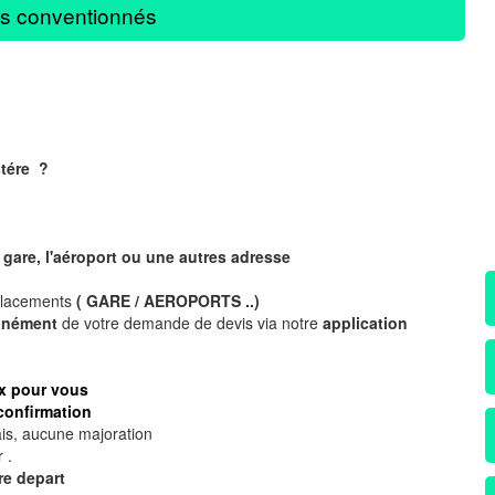
s conventionnés
stére
?
?
gare, l'aéroport ou une autres adresse
placements
( GARE / AEROPORTS ..)
tanément
de votre demande de devis via notre
application
ix pour vous
confirmation
is, aucune majoration
 .
re depart