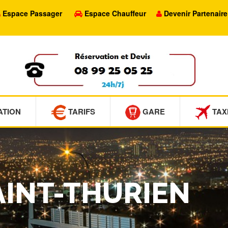
Espace Passager
Espace Chauffeur
Devenir Partenaire
ATION
TARIFS
GARE
TAX
SAINT-THURIEN