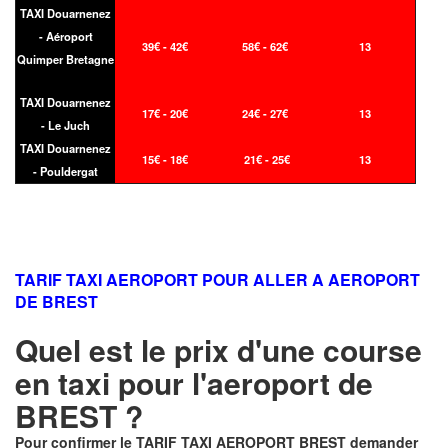
TAXI Douarnenez
- Aéroport
39€ - 42€
58€ - 62€
13
Quimper Bretagne
TAXI Douarnenez
17€ - 20€
24€ - 27€
13
- Le Juch
TAXI Douarnenez
15€ - 18€
21€ - 25€
13
- Pouldergat
TARIF TAXI AEROPORT POUR ALLER A AEROPORT
DE BREST
Quel est le prix d'une course
en taxi pour l'aeroport de
BREST ?
Pour confirmer le
TARIF TAXI AEROPORT BREST
demander