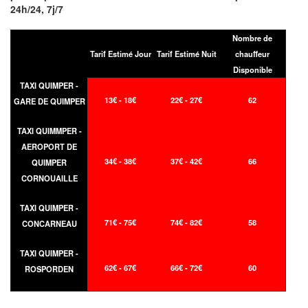
24h/24, 7j/7
Nombre de
Tarif Estimé Jour
Tarif Estimé Nuit
chauffeur
Disponible
TAXI QUIMPER -
13€ - 18€
22€ - 27€
62
GARE DE QUIMPER
TAXI QUIMMPER -
AEROPORT DE
34€ - 38€
37€ - 42€
66
QUIMPER
CORNOUAILLE
TAXI QUIMPER -
71€ - 75€
74€ - 82€
58
CONCARNEAU
TAXI QUIMPER -
62€ - 67€
66€ - 72€
60
ROSPORDEN