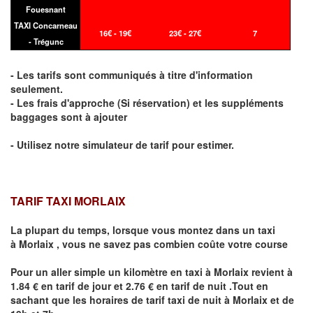
Fouesnant
TAXI Concarneau
16€ - 19€
23€ - 27€
7
- Trégunc
- Les tarifs sont communiqués à titre d'information
seulement.
- Les frais d'approche (Si réservation) et les suppléments
baggages sont à ajouter
- Utilisez notre simulateur de tarif pour estimer.
TARIF TAXI MORLAIX
La plupart du temps, lorsque vous montez dans un taxi
à
Morlaix
,
vous ne savez pas combien
coûte
votre course
Pour un aller simple un kilomètre en taxi à
Morlaix
revient à
1.84 € en tarif de jour et 2.76 € en tarif de nuit .Tout en
sachant que les horaires de tarif taxi de nuit à
Morlaix
et de