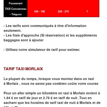
Fouesnant
TAXI Concarneau
16€ - 19€
23€ - 27€
7
- Trégunc
- Les tarifs sont communiqués à titre d'information
seulement.
- Les frais d'approche (Si réservation) et les suppléments
baggages sont à ajouter
- Utilisez notre simulateur de tarif pour estimer.
TARIF TAXI MORLAIX
La plupart du temps, lorsque vous montez dans un taxi
à
Morlaix
,
vous ne savez pas combien
coûte
votre course
Pour un aller simple un kilomètre en taxi à
Morlaix
revient à
1.84 € en tarif de jour et 2.76 € en tarif de nuit .Tout en
sachant que les horaires de tarif taxi de nuit à
Morlaix
et de