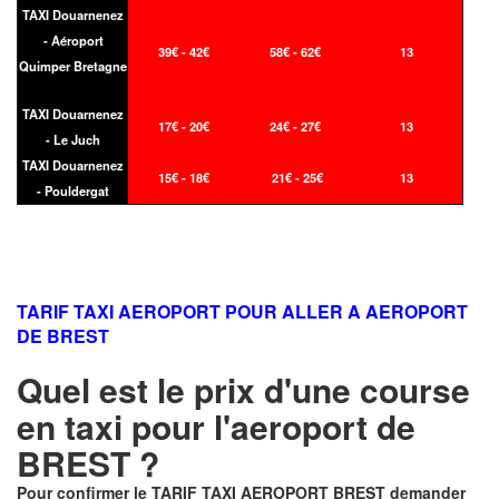
TAXI Douarnenez
- Aéroport
39€ - 42€
58€ - 62€
13
Quimper Bretagne
TAXI Douarnenez
17€ - 20€
24€ - 27€
13
- Le Juch
TAXI Douarnenez
15€ - 18€
21€ - 25€
13
- Pouldergat
TARIF TAXI AEROPORT POUR ALLER A AEROPORT
DE BREST
Quel est le prix d'une course
en taxi pour l'aeroport de
BREST ?
Pour confirmer le
TARIF TAXI AEROPORT BREST
demander