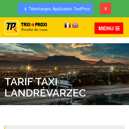
📱 Téléchargez Application TaxiProxi
X
MENU
TARIF TAXI
LANDRÉVARZEC