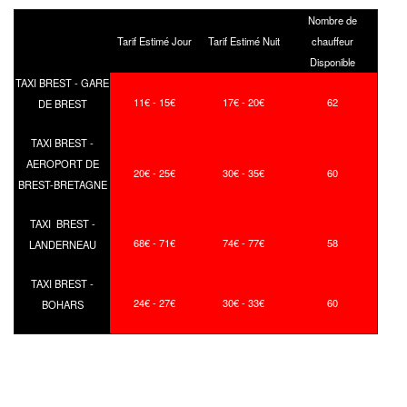
Nombre de
Tarif Estimé Jour
Tarif Estimé Nuit
chauffeur
Disponible
TAXI BREST - GARE
11€ - 15€
17€ - 20€
62
DE BREST
TAXI BREST -
AEROPORT DE
20€ - 25€
30€ - 35€
60
BREST-BRETAGNE
TAXI BREST -
68€ - 71€
74€ - 77€
58
LANDERNEAU
TAXI BREST -
24€ - 27€
30€ - 33€
60
BOHARS