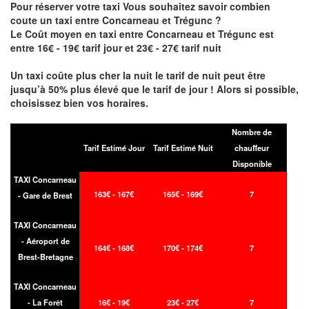
Pour réserver votre taxi Vous souhaitez savoir
combien
coute un taxi entre Concarneau et Trégunc
?
Le Coût moyen en taxi entre Concarneau et Trégunc est
entre 16€ - 19€ tarif jour et 23€ - 27€ tarif nuit
Un taxi coûte plus cher la nuit le tarif de nuit peut être
jusqu’à 50% plus élevé que le tarif de jour ! Alors si possible,
choisissez bien vos horaires.
Nombre de
Tarif Estimé Jour
Tarif Estimé Nuit
chauffeur
Disponible
TAXI Concarneau
163€ - 167€
165€ - 169€
7
- Gare de Brest
TAXI Concarneau
- Aéroport de
164€ - 168€
170€ - 174€
7
Brest-Bretagne
TAXI Concarneau
- La Forêt
16€ - 19€
23€ - 27€
7