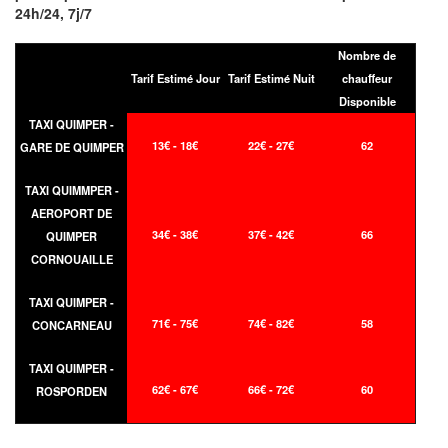
24h/24, 7j/7
Nombre de
Tarif Estimé Jour
Tarif Estimé Nuit
chauffeur
Disponible
TAXI QUIMPER -
13€ - 18€
22€ - 27€
62
GARE DE QUIMPER
TAXI QUIMMPER -
AEROPORT DE
34€ - 38€
37€ - 42€
66
QUIMPER
CORNOUAILLE
TAXI QUIMPER -
71€ - 75€
74€ - 82€
58
CONCARNEAU
TAXI QUIMPER -
62€ - 67€
66€ - 72€
60
ROSPORDEN