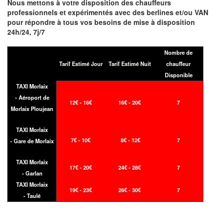
Nous mettons à votre disposition des chauffeurs
professionnels et expérimentés avec des berlines et/ou VAN
pour répondre à tous vos besoins de mise à disposition
24h/24, 7j/7
Nombre de
Tarif Estimé Jour
Tarif Estimé Nuit
chauffeur
Disponible
TAXI Morlaix
- Aéroport de
12€ - 16€
16€ - 20€
7
Morlaix Ploujean
TAXI Morlaix
7€ - 10€
8€ - 12€
7
- Gare de Morlaix
TAXI Morlaix
17€ - 20€
24€ - 28€
7
- Garlan
TAXI Morlaix
19€ - 23€
26€ - 30€
7
- Taulé