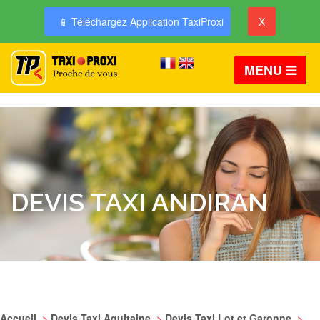
📱 Téléchargez Application TaxiProxi
X
MENU
DEVIS TAXI ANDIRAN
Accueil
>
Devis Taxi Aquitaine
>
Devis Taxi Lot et Garonne
>