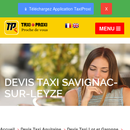
📱 Téléchargez Application TaxiProxi
X
MENU
DEVIS TAXI SAVIGNAC-
SUR-LEYZE
Accueil
>
Devis Taxi Aquitaine
>
Devis Taxi Lot et Garonne
>