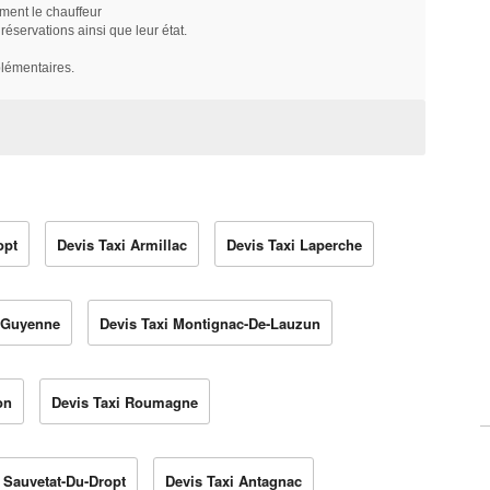
ment le chauffeur
servations ainsi que leur état.
plémentaires.
opt
Devis Taxi Armillac
Devis Taxi Laperche
e-Guyenne
Devis Taxi Montignac-De-Lauzun
on
Devis Taxi Roumagne
a Sauvetat-Du-Dropt
Devis Taxi Antagnac