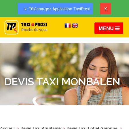
📱 Téléchargez Application TaxiProxi
X
MENU
DEVIS TAXI MONBALEN
Accueil
>
Devis Taxi Aquitaine
>
Devis Taxi Lot et Garonne
>