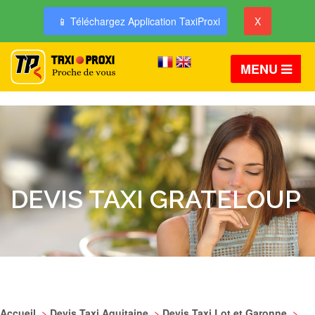
📱 Téléchargez Application TaxiProxi
X
MENU
DEVIS TAXI GRATELOUP
Accueil
>
Devis Taxi Aquitaine
>
Devis Taxi Lot et Garonne
>