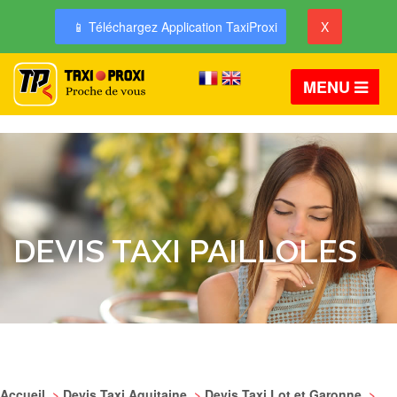
📱 Téléchargez Application TaxiProxi
X
MENU
DEVIS TAXI PAILLOLES
Accueil
>
Devis Taxi Aquitaine
>
Devis Taxi Lot et Garonne
>