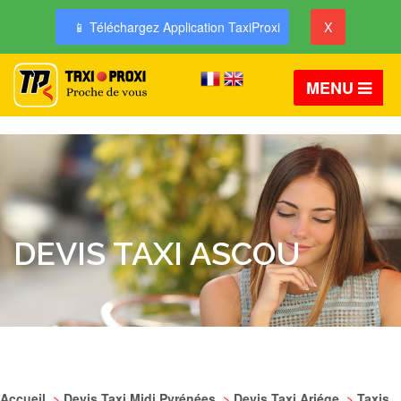
📱 Téléchargez Application TaxiProxi
X
MENU
DEVIS TAXI ASCOU
Accueil
>
Devis Taxi Midi Pyrénées
>
Devis Taxi Ariége
>
Taxis