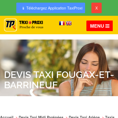
📱 Téléchargez Application TaxiProxi
X
MENU
DEVIS TAXI FOUGAX-ET-
BARRINEUF
Accueil
>
Devis Taxi Midi Pyrénées
>
Devis Taxi Ariége
>
Taxis