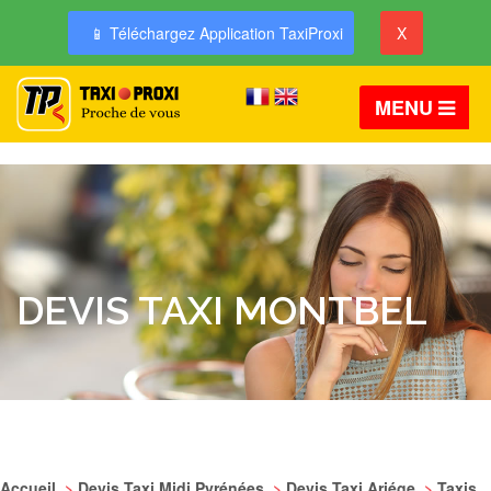
📱 Téléchargez Application TaxiProxi
X
MENU
DEVIS TAXI MONTBEL
Accueil
>
Devis Taxi Midi Pyrénées
>
Devis Taxi Ariége
>
Taxis