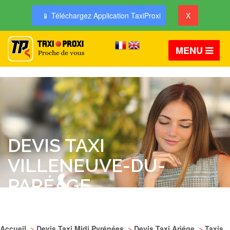
📱 Téléchargez Application TaxiProxi
X
MENU
DEVIS TAXI
VILLENEUVE-DU-
PARÉAGE
Accueil
>
Devis Taxi Midi Pyrénées
>
Devis Taxi Ariége
>
Taxis