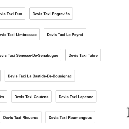
vis Taxi Dun
Devis Taxi Engraviès
evis Taxi Limbrassac
Devis Taxi Le Peyrat
evis Taxi Sénesse-De-Senabugue
Devis Taxi Tabre
Devis Taxi La Bastide-De-Bousignac
lès
Devis Taxi Coutens
Devis Taxi Lapenne
Devis Taxi Rieucros
Devis Taxi Roumengoux