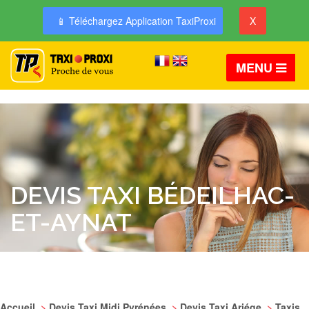
📱 Téléchargez Application TaxiProxi
X
MENU
DEVIS TAXI BÉDEILHAC-
ET-AYNAT
Accueil
>
Devis Taxi Midi Pyrénées
>
Devis Taxi Ariége
>
Taxis