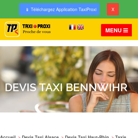
📱 Téléchargez Application TaxiProxi
X
MENU
DEVIS TAXI BENNWIHR
Accueil
>
Devis Taxi Alsace
>
Devis Taxi Haut-Rhin
>
Taxis