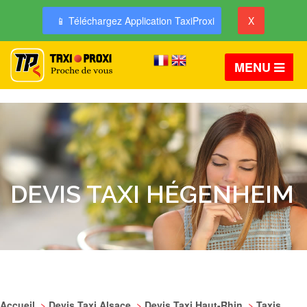
📱 Téléchargez Application TaxiProxi
X
MENU
DEVIS TAXI HÉGENHEIM
Accueil
>
Devis Taxi Alsace
>
Devis Taxi Haut-Rhin
>
Taxis