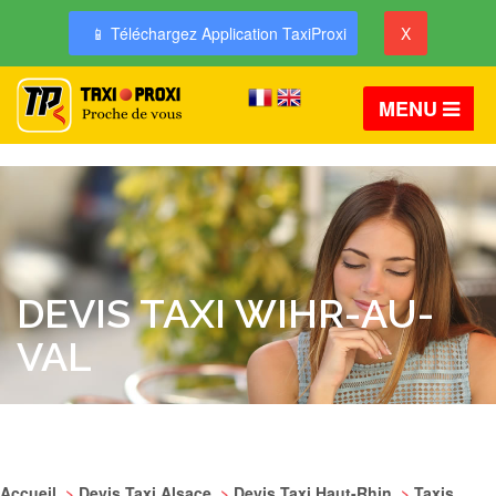
📱 Téléchargez Application TaxiProxi
X
MENU
DEVIS TAXI WIHR-AU-
VAL
Accueil
>
Devis Taxi Alsace
>
Devis Taxi Haut-Rhin
>
Taxis