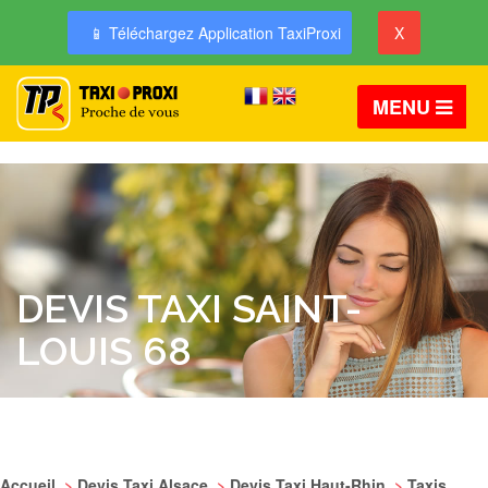
📱 Téléchargez Application TaxiProxi
X
MENU
DEVIS TAXI SAINT-
LOUIS 68
Accueil
>
Devis Taxi Alsace
>
Devis Taxi Haut-Rhin
>
Taxis