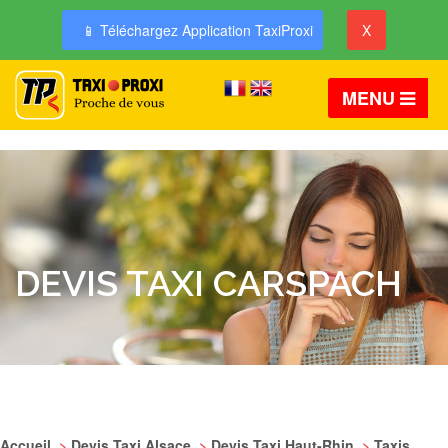
📱 Téléchargez Application TaxiProxi
X
MENU
DEVIS TAXI CARSPACH
Accueil
>
Devis Taxi Alsace
>
Devis Taxi Haut-Rhin
>
Taxis