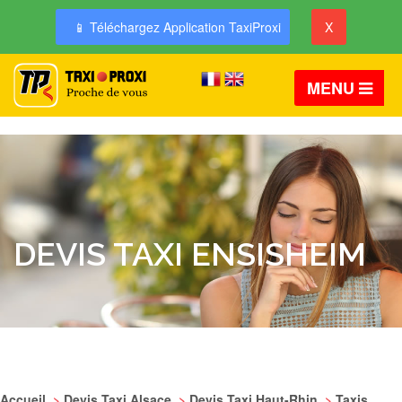
📱 Téléchargez Application TaxiProxi
X
MENU
DEVIS TAXI ENSISHEIM
Accueil
>
Devis Taxi Alsace
>
Devis Taxi Haut-Rhin
>
Taxis