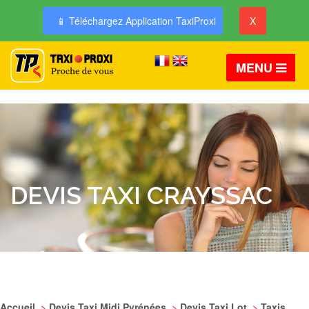
📱 Téléchargez Application TaxiProxi
X
MENU
DEVIS TAXI CRAYSSAC
Accueil
>
Devis Taxi Midi Pyrénées
>
Devis Taxi Lot
>
Taxis