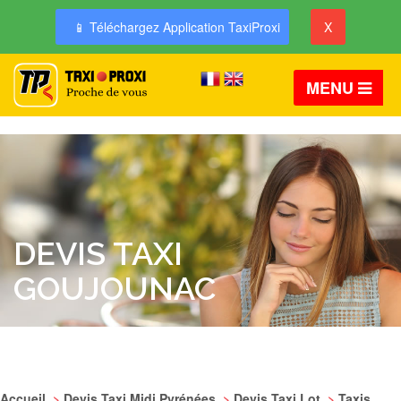
📱 Téléchargez Application TaxiProxi
X
MENU
DEVIS TAXI
GOUJOUNAC
Accueil
>
Devis Taxi Midi Pyrénées
>
Devis Taxi Lot
>
Taxis