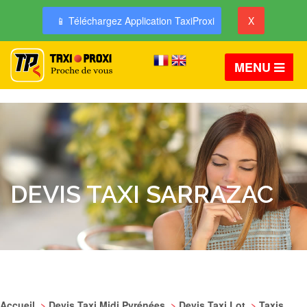
📱 Téléchargez Application TaxiProxi
X
MENU
DEVIS TAXI SARRAZAC
Accueil
>
Devis Taxi Midi Pyrénées
>
Devis Taxi Lot
>
Taxis